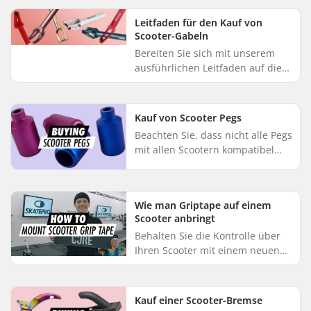
Werkstatt steht Ihnen zur
Verfügung, um Sie durch die
Leitfaden für den Kauf von
Installation ei...
Scooter-Gabeln
Bereiten Sie sich mit unserem
ausführlichen Leitfaden auf die
Auswahl der idealen Stunt
Scooter Gabeln vor. Wir gehen
auf die wichtigsten Punkte ein, ...
Kauf von Scooter Pegs
Beachten Sie, dass nicht alle Pegs
mit allen Scootern kompatibel
sind, da die Designs und Marken
variieren. Es empfiehlt sich, Pegs
zusammen mit dem D...
Wie man Griptape auf einem
Scooter anbringt
Behalten Sie die Kontrolle über
Ihren Scooter mit einem neuen
Blatt Griptape. Obwohl du das
Griptape selbständig anbringen
kannst, sind mehrere Schrit...
Kauf einer Scooter-Bremse