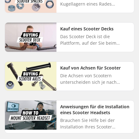
Kugellagern eines Rades
angebracht. Der Zweck eines
Spacers ist es, einen
übermäßigen Druck auf die
Kauf eines Scooter Decks
Kugellager zu verhin...
Das Scooter Deck ist die
Plattform, auf der Sie beim
Fahren stehen. Der Austausch
des Decks eines Scooters ist
vergleichbar mit dem Austausch
Kauf von Achsen für Scooter
des Rahm...
Die Achsen von Scootern
unterscheiden sich je nach
Marke und Modell in Größe und
Form. Eine nicht richtig
verstellbare Achse kann
Anweisungen für die Installation
Geräusche und möglic...
eines Scooter Headsets
Brauchen Sie Hilfe bei der
Installation Ihres Scooter
Headsets? Mike aus unserer