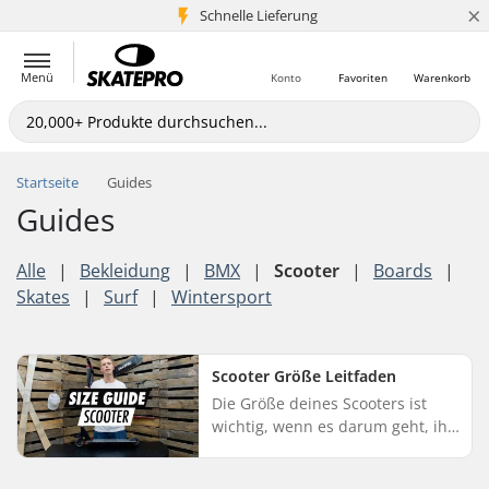
×
Schnelle Lieferung
5+ Mio. Kunden
Menü
Konto
Favoriten
Warenkorb
Startseite
Guides
Guides
Alle
|
Bekleidung
|
BMX
|
Scooter
|
Boards
|
Skates
|
Surf
|
Wintersport
Scooter Größe Leitfaden
Die Größe deines Scooters ist
wichtig, wenn es darum geht, ihn
optimal zu nutzen. Da die Größe
von den persönlichen Vorlieben