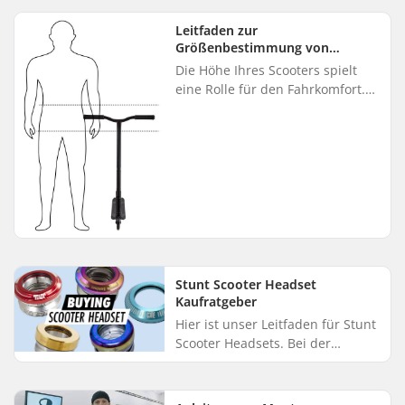
bei Scootern verwendet werden,
ohne Spezialwerkze...
Leitfaden zur
Größenbestimmung von
Scootern mit großen Rädern
Die Höhe Ihres Scooters spielt
eine Rolle für den Fahrkomfort.
Die meisten Scooter mit großen
Rädern sind mit verstellbaren
Lenkern ausgestattet, so d...
Stunt Scooter Headset
Kaufratgeber
Hier ist unser Leitfaden für Stunt
Scooter Headsets. Bei der
Auswahl eines neuen Headsets
für deinen Stunt Scooter kannst
du kaum etwas falsch machen....