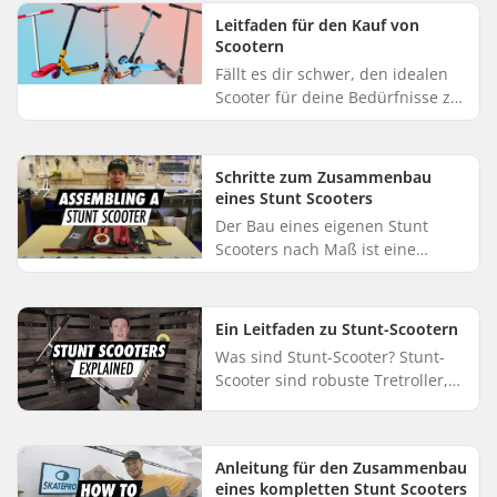
und dem Fahrstil abhängt...
Leitfaden für den Kauf von
Scootern
Fällt es dir schwer, den idealen
Scooter für deine Bedürfnisse zu
finden? Dann bist du bei uns
genau richtig! Bei SkatePro bieten
wir eine große Auswa...
Schritte zum Zusammenbau
eines Stunt Scooters
Der Bau eines eigenen Stunt
Scooters nach Maß ist eine
ziemliche Herausforderung. Viele
Komponenten passen nicht gut
zusammen, und ein falscher
Ein Leitfaden zu Stunt-Scootern
Zusamm...
Was sind Stunt-Scooter? Stunt-
Scooter sind robuste Tretroller,
die speziell für das Ausführen
von Stunts entwickelt wurden.
Diese Scooter sind auf Rob...
Anleitung für den Zusammenbau
eines kompletten Stunt Scooters