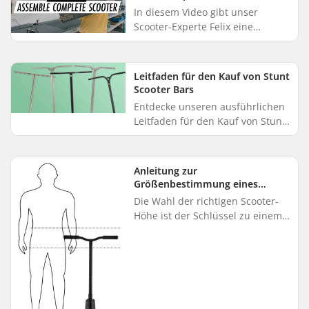
In diesem Video gibt unser
Scooter-Experte Felix eine
Anleitung zum Zusammenbau
eines Scooters. Wenn du unsere
Schritt-für-Schritt-Anleitung
Leitfaden für den Kauf von Stunt
befolgst,...
Scooter Bars
Entdecke unseren ausführlichen
Leitfaden für den Kauf von Stunt
Scooter Bars. Wir wollen dir
dabei helfen, die optimale
Scooter Bar aus den verschiede...
Anleitung zur
Größenbestimmung eines
verstellbaren Scooters für
Die Wahl der richtigen Scooter-
Kinder
Höhe ist der Schlüssel zu einem
komfortablen und angenehmen
Erlebnis für Ihr Kind. Die meisten
Scooter mit großen Räder...