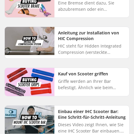
Eine Bremse dient dazu, Sie
abzubremsen oder ein
Missgeschick zu verhindern.
Üben Sie sanften Druck auf die
Bremse aus, während Sie Ihr
Anleitung zur Installation von
Gewicht auf de...
HIC Compression
HIC steht für Hidden Integrated
Compression (versteckte
integrierte Kompression). In
diesem Video zeigt unser
Scooter-Experte Jonas, wie man
Kauf von Scooter griffen
die HIC C...
Griffe werden an Ihrer Bar
befestigt. Ähnlich wie beim
Fahrrad ist es wichtig, dass Sie
die volle Kontrolle über Ihre Bar
behalten. Es gibt eine breit...
Einbau einer IHC Scooter Bar:
Eine Schritt-für-Schritt-Anleitung
Dieses Video zeigt Ihnen, wie Sie
eine IHC Scooter Bar einbauen.