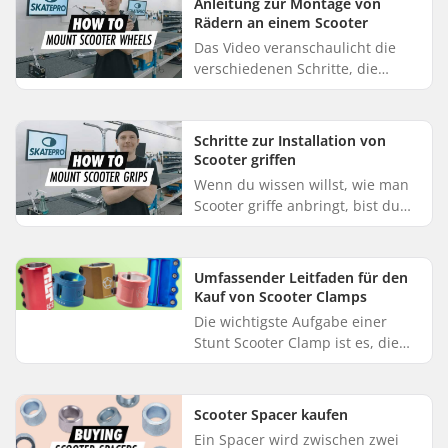
Anleitung zur Montage von
Rädern an einem Scooter
Das Video veranschaulicht die
verschiedenen Schritte, die
notwendig sind, um die Räder an
Ihrem Scooter zu montieren:
Beginnen Sie damit, die hintere
Schritte zur Installation von
...
Scooter griffen
Wenn du wissen willst, wie man
Scooter griffe anbringt, bist du
hier genau richtig. In diesem
Video zeigen wir dir, wie du
Scooter griffe anbringst, d...
Umfassender Leitfaden für den
Kauf von Scooter Clamps
Die wichtigste Aufgabe einer
Stunt Scooter Clamp ist es, die
Bar sicher an der Scooter Gabel
zu befestigen. Bei der Auswahl
der richtigen Clamp musst ...
Scooter Spacer kaufen
Ein Spacer wird zwischen zwei