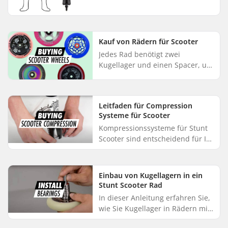
Kauf von Rädern für Scooter
Jedes Rad benötigt zwei
Kugellager und einen Spacer, um
richtig zu funktionieren. Räder
gibt es in verschiedenen
Materialien, Größen,
Leitfaden für Compression
Härtegraden, Pro...
Systeme für Scooter
Kompressionssysteme für Stunt
Scooter sind entscheidend für Ihr
Setup. Sie sorgen für eine solide
Verbindung zwischen Bar,
Headset und Gabel. Egal, ob...
Einbau von Kugellagern in ein
Stunt Scooter Rad
In dieser Anleitung erfahren Sie,
wie Sie Kugellager in Rädern mit
Metallkern, wie sie üblicherweise