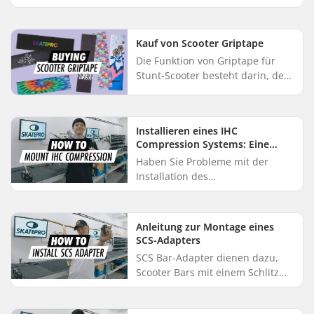
Ein Inbusschlüssel ist das einzige
Werkzeug, das Sie benötigen.
Halte dich an die Anw...
Kauf von Scooter Griptape
Die Funktion von Griptape für
Stunt-Scooter besteht darin, den
Halt und die Kontrolle auf dem
Deck zu verbessern. Griptape
ähnelt einem großen Aufkleb...
Installieren eines IHC
Compression Systems: Eine
Schritt-für-Schritt-Anleitung
Haben Sie Probleme mit der
Installation des
Kompressionssystems Ihres
Scooters? In diesem Video zeigen
wir dir, wie du das IHC
Anleitung zur Montage eines
Compression System für ...
SCS-Adapters
SCS Bar-Adapter dienen dazu,
Scooter Bars mit einem Schlitz
für die SCS Compression zu
modifizieren. Die Montage eines