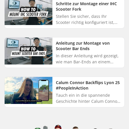
SCS-Adapters an einer Scooter
Schritte zur Montage einer IHC
B...
Scooter Fork
Stellen Sie sicher, dass Ihr
Scooter richtig konfiguriert ist,
bevor Sie ihn im Skatepark oder
auf der Straße benutzen. In
dieser Anleitung wird der E...
Anleitung zur Montage von
Scooter Bar Ends
In dieser Anleitung wird gezeigt,
wie man Bar-Ends an einem
Scooter anbringt. Es ist ein
einfacher und direkter Prozess,
der überhaupt keine Zeit in A...
Calum Connor Backflips Lyon 25
#PeopleInAction
Tauch ein in die spannende
Geschichte hinter Calum Connors
Backflip auf dem Lyon 25, die in
dieser ersten Folge der SkatePro-
Serie „People in Action” ...