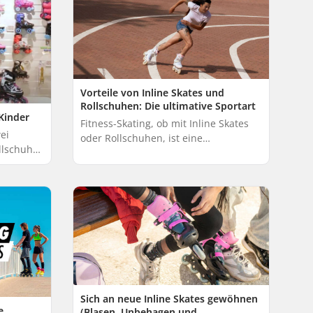
norm...
Vorteile von Inline Skates und
Rollschuhen: Die ultimative Sportart
Kinder
Fitness-Skating, ob mit Inline Skates
ei
oder Rollschuhen, ist eine
llschuhe.
unterhaltsame und effiziente Methode
d in der
zur Erhaltung der Fitness. Durch die
Kombination...
Sich an neue Inline Skates gewöhnen
e
(Blasen, Unbehagen und