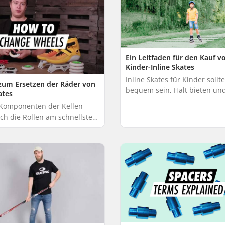
es gi...
Ein Leitfaden für den Kauf v
Kinder-Inline Skates
Inline Skates für Kinder sollt
 zum Ersetzen der Räder von
bequem sein, Halt bieten un
ates
Nachwuchs leicht zu handha
Komponenten der Kellen
Die Investition in hochwertige
ch die Rollen am schnellsten
Skates...
 Sie sie austauschen, fühlen
 Skates fast wie neu an. Zum