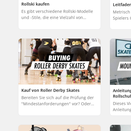
Rollski kaufen
Leitfade
Es gibt verschiedene Rollski-Modelle
Metrisch 
und -Stile, die eine Vielzahl von
Spielers 
Möglichkeiten bieten, die perfekte
Empfohlen
Konfiguration zu finden. Dieser
50 30 - 5
Leitfaden hi...
65 11...
Kauf von Roller Derby Skates
Anleitun
Rollschu
Bereiten Sie sich auf die Prüfung der
Dieses V
"Mindestanforderungen" vor? Oder
Anleitun
sind Sie einfach nur auf der Suche
an Rolls
nach Ihrem ersten Paar Roller-Derby-
Rollschu
Skates? ...
nach dem