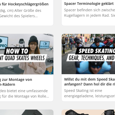
Spacer Terminologie geklärt
n für Hockeyschlägergrößen
Spacer befinden sich zwisch
(kg, cm) Alter Größe des
Kugellagern in jedem Rad. S
Gewicht des Spielers
in Skates, Scootern, Wavebo
er Flex 7 - 13 130 - 155 30 -
praktisch allen Geräten verw
5 11 - 14 150 - 165 45 - 55 45 -
die mit ...
Willst du mit dem Speed Ska
g zur Montage von
anfangen? Dann hol dir die r
h-Rädern
Ausrüstung, lerne die Techn
Speed Skating ist eine
ideo bietet eine umfassende
informiere dich gut.
energiegeladene, leistungsor
g für die Montage von Rollen
Art des Inlineskatens, bei der
chuhen. Wenn Sie Ihre
Schnelligkeit und Ausdauer 
hrollen austauschen oder
Vordergrund stehen. Überlegs
 Austa...