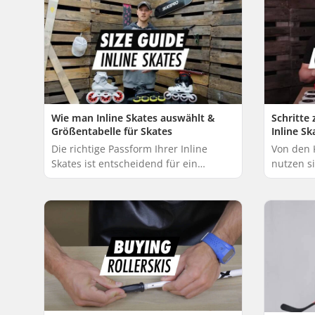
Wie man Inline Skates auswählt &
Schritte
Größentabelle für Skates
Inline Sk
Die richtige Passform Ihrer Inline
Von den 
Skates ist entscheidend für ein
nutzen si
komfortables Skating-Erlebnis. Wir von
ab. Wenn
SkatePro haben einen kurzen
sich Ihre
Leitfaden erstel...
Glück ...