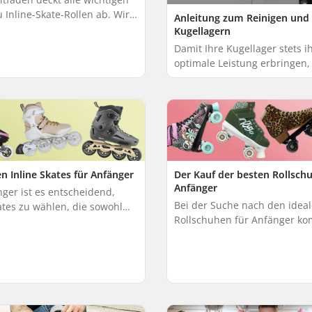
u Inline-Skate-Rollen ab. Wir
Anleitung zum Reinigen und
r dabei helfen, schnell die
Kugellagern
n Skating-Stil am besten ge...
Damit Ihre Kugellager stets i
optimale Leistung erbringen, 
Sie sie regelmäßig reinigen 
schmieren. So verlängern Sie
Lebensdauer und...
n Inline Skates für Anfänger
Der Kauf der besten Rollschu
Anfänger
ger ist es entscheidend,
Bei der Suche nach den idea
ates zu wählen, die sowohl
Rollschuhen für Anfänger ko
ls auch Stabilität bieten, um
vor allem auf Komfort und Sta
ives Skaterlebnis zu
an, um ein angenehmes Roll
st...
Erlebnis zu gara...