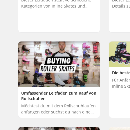
Kategorien von Inline Skates und
Details z
Rollschuhen vor. Lies weiter, um Tipps
wollen di
zur Auswahl der perfekten Skates für
für deine
dein...
Die beste
Für Anfän
Inline Sk
Komfort a
Umfassender Leitfaden zum Kauf von
ein posit
Rollschuhen
gewährlei
Möchtest du mit dem Rollschuhlaufen
anfangen oder suchst du nach einem
neuen Paar Rollschuhe? Dieser
informative Leitfaden hilft dir dabei,