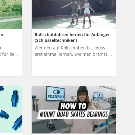
on
Rollschuhfahren lernen für Anfänger
(Schlüsseltechniken)
en
Wer neu auf Rollschuhen ist, muss
d für den
erst einmal lernen, wie man bremst,
ben sein.
seine Geschwindigkeit kontrolliert und
 Inline
Toe Stops effektiv einsetzt. Dieser
Artik...