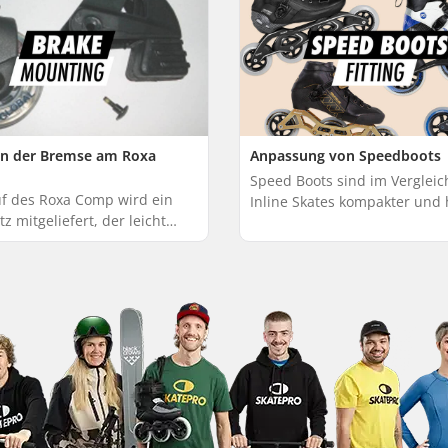
n der Bremse am Roxa
Anpassung von Speedboots
Speed Boots sind im Vergleic
f des Roxa Comp wird ein
Inline Skates kompakter und
z mitgeliefert, der leicht
eine festere Polsterung. Sie l
ht werden kann. Benötigtes
enger am Fuß an, was die
: Zwei Sechskantwerkzeuge
Wahrscheinlichkeit von...
Ska...