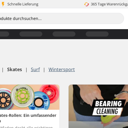
Schnelle Lieferung
365 Tage Warenrückg
|
Skates
|
Surf
|
Wintersport
kates-Rollen: Ein umfassender
n
itfaden deckt alle wichtigen