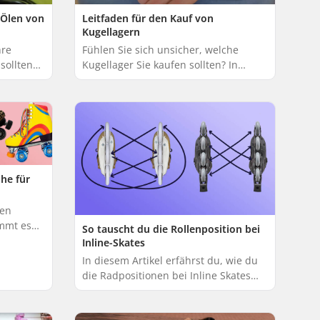
Leitfaden für den Kauf von
 Ölen von
Kugellagern
Fühlen Sie sich unsicher, welche
hre
Kugellager Sie kaufen sollten? In
sollten
diesem Leitfaden werden die
und
wichtigsten Begriffe und Fakten zu
 die
Kugellagern erläuter...
he für
len
mmt es
So tauscht du die Rollenposition bei
bilität
Inline-Skates
schuh-
In diesem Artikel erfährst du, wie du
die Radpositionen bei Inline Skates
mit 3 oder 4 Rädern einstellst. Die
Vorder- und Hinterräder nutzen sich