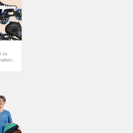
h zu
 haben
iegen