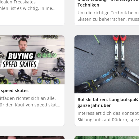
dealen Freeskates
Techniken
en, ist es wichtig, Inline
Um die richtige Technik beim 
 finden, die zu Ihrem
Skaten zu beherrschen, muss
chen Stil und dem
stabile Haltung einnehmen,
d, auf dem Sie skaten ...
lernen, geschmeidige Kurven
und Stü...
 speed skates
itfaden richtet sich an alle,
Rollski fahren: Langlaufspaß
für den Kauf von speed skates
ganze Jahr über
ieren, und enthält Angaben zu
Interessiert dich das Konzept
ße, Kugellagern, Schuhen ...
Skilanglaufs auf Rädern, spez
Rollskifahrens? Erfahre, wie 
Sport funktioniert, welche T