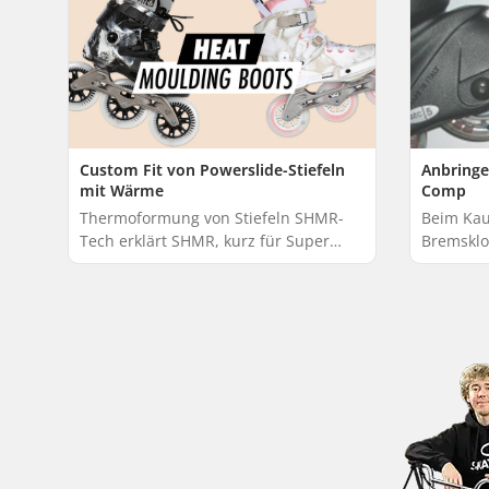
Custom Fit von Powerslide-Stiefeln
Anbringe
mit Wärme
Comp
Thermoformung von Stiefeln SHMR-
Beim Kau
Tech erklärt SHMR, kurz für Super
Bremsklot
Heat Mouldable Resin, ist ein
angebrac
innovativer Fortschritt, der bei
Werkzeug
modernen Rennschuhen ...
oder ein 