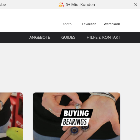
×
abe
5+ Mio. Kunden
Konto
Favoriten
Warenkorb
ANGEBOTE
GUIDES
HILFE & KONTAKT