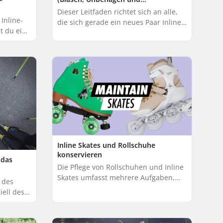
Passformprobleme vermeiden)
Dieser Leitfaden richtet sich an alle,
Inline-
die sich gerade ein neues Paar Inline
t du eine
Skates zugelegt haben, egal ob du aus
 Bremsen
gesundheitlichen Gründen oder in
 fahren
de...
Inline Skates und Rollschuhe
konservieren
 das
Die Pflege von Rollschuhen und Inline
Skates umfasst mehrere Aufgaben,
 des
von denen einige regelmäßiger
iell des
erledigt werden sollten als andere.
dieser
Eine effektiv...
echniken