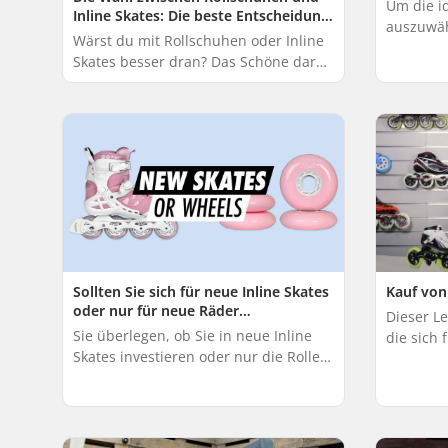
Um die i
Inline Skates: Die beste Entscheidung
auszuwähl
treffen
Wärst du mit Rollschuhen oder Inline
Skates zu
Skates besser dran? Das Schöne daran
persönli
ist, dass keine der beiden Optionen
Untergrun
definitiv richtig oder falsch ist. Egal,...
Sollten Sie sich für neue Inline Skates
Kauf von
oder nur für neue Räder
Dieser Le
entscheiden?
Sie überlegen, ob Sie in neue Inline
die sich 
Skates investieren oder nur die Rollen
interess
austauschen sollen? Dann sind Sie
Rollengrö
hier genau an der richtigen Stelle.
Sind...