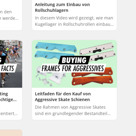
Anleitung zum Einbau von
Rollschuhlagern
en den
In diesem Video wird gezeigt, wie man
ie werden
Kugellager in Rollschuhrollen einbaut.
ards und
Halten Sie einfach ein skate tool
endet,
bereit, und schon können Sie
loslegen! ...
ting
Leitfaden für den Kauf von
ichtige
Aggressive Skate Schienen
iken und
Die Rahmen von Aggressive Skates
ientierte
sind ein grundlegender Bestandteil
Ihres Setups und entscheidend für die
im
Stabilität der Rollen und die Effizienz
...
des ...