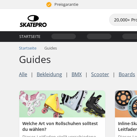
Preisgarantie
STARTSEITE
Startseite
Guides
Guides
Alle
|
Bekleidung
|
BMX
|
Scooter
|
Boards
Welche Art von Rollschuhen solltest
Inline-S
du wählen?
Leitfade
Dieser Leitfaden stellt verschiedene
Dieser Le