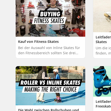
die ideale...
Leitfade
Kauf von Fitness-Skates
Skates
Bei der Auswahl von Inline Skates für
Um die i
den Fitnessbereich sollten Sie drei
finden, 
wichtige Aspekte beachten: Sie sollten
Vorliebe
etwa eine europäische oder eine
mit dein
halbe...
erreichen
Leitfade
Freeskat
Die Wahl zwischen Rollschuhen und