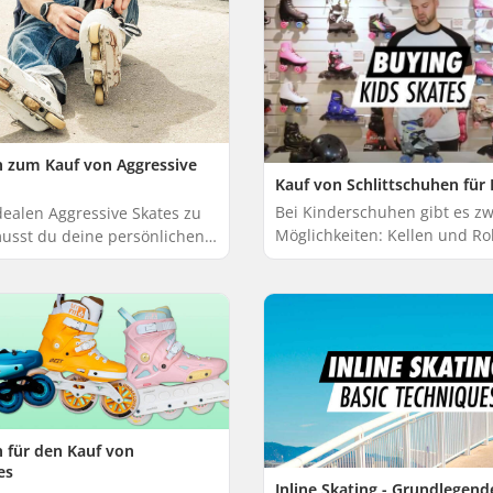
n zum Kauf von Aggressive
Kauf von Schlittschuhen für 
Bei Kinderschuhen gibt es zw
dealen Aggressive Skates zu
Möglichkeiten: Kellen und Ro
musst du deine persönlichen
Viele dieser Schlittschuhe sin
n kennen und wissen, was du
Größe verstellbar und bieten
en Aggressive Skates
hervorragende...
 möc...
n für den Kauf von
es
Inline Skating - Grundlegend