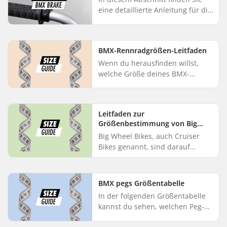
eine detaillierte Anleitung für die
Montage einer BMX-Bremse an
einem BMX-Rad, wobei die
beigefügten Bilder als Orienti...
BMX-Rennradgrößen-Leitfaden
Wenn du herausfinden willst,
welche Größe deines BMX-
Rennrads du wählen solltest,
solltest du dich zunächst an der
Körpergröße des Benutzers
Leitfaden zur
orientier...
Größenbestimmung von Big
Wheel Bikes
Big Wheel Bikes, auch Cruiser
Bikes genannt, sind darauf
ausgelegt, bequem und schnell
zugleich zu sein. Sie sind robust,
machen Spaß beim Fahren und
BMX pegs Größentabelle
...
In der folgenden Größentabelle
kannst du sehen, welchen Peg-
Durchmesser du für dein