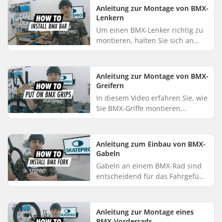
Achten Sie auf die Drehrich...
Anleitung zur Montage von BMX-
Lenkern
Um einen BMX-Lenker richtig zu
montieren, halten Sie sich an
diese einfachen Schritte:
Entfernen Sie zunächst mit
einem Inbusschlüssel die
Anleitung zur Montage von BMX-
Frontplatte...
Greifern
In diesem Video erfahren Sie, wie
Sie BMX-Griffe montieren
können: Sprühen Sie eine kleine
Menge Fensterreiniger auf
Alkoholbasis in das Innere des
Anleitung zum Einbau von BMX-
Gr...
Gabeln
Gabeln an einem BMX-Rad sind
entscheidend für das Fahrgefühl,
daher ist es wichtig, dass sie
richtig eingebaut werden! Dieses
Video demonstriert den V...
Anleitung zur Montage eines
BMX-Vorderrads