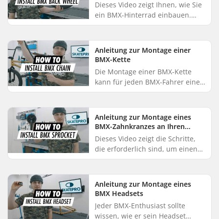
Dieses Video zeigt Ihnen, wie Sie
ein BMX-Hinterrad einbauen.
Legen Sie die Kette auf das
Innenlager und den Zahnkranz
des Hinterrads. Setzen Sie das ...
Anleitung zur Montage einer
BMX-Kette
Die Montage einer BMX-Kette
kann für jeden BMX-Fahrer eine
ziemliche Herausforderung
darstellen, wenn es um die
Instandhaltung geht. Wenn Sie
Anleitung zur Montage eines
sich uns...
BMX-Zahnkranzes an Ihren
Kurbeln
Dieses Video zeigt die Schritte,
die erforderlich sind, um einen
Zahnkranz auf BMX-Kurbeln zu
montieren: Beginnen Sie damit,
einen Zahnkranz-Adapter i...
Anleitung zur Montage eines
BMX Headsets
Jeder BMX-Enthusiast sollte
wissen, wie er sein Headset