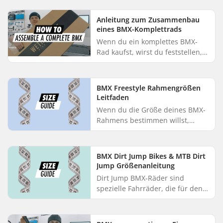
Vorderrad und Hinterrad deines
BMX-Rads wählen solltest. Rad
Anleitung zum Zusammenbau
Peg-D...
eines BMX-Komplettrads
Wenn du ein komplettes BMX-
Rad kaufst, wirst du feststellen,
dass die meisten Komponenten
vormontiert sind. Um es in einen
handlichen Karton zu packen...
BMX Freestyle Rahmengrößen
Leitfaden
Wenn du die Größe deines BMX-
Rahmens bestimmen willst,
solltest du zunächst die
Körpergröße des Benutzers
berücksichtigen. Die Tabelle ist
BMX Dirt Jump Bikes & MTB Dirt
nur ein Anh...
Jump Größenanleitung
Dirt Jump BMX-Räder sind
spezielle Fahrräder, die für den
Einsatz im Park, auf der Straße
und im Gelände entwickelt
wurden. Sie sind so gebaut, dass