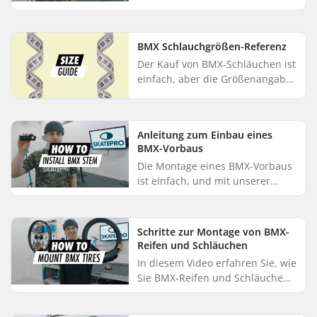
einbaut. In diesem Video zeigen
wir Ihnen den Einbau eines
integrierten BMX Headsets:
BMX Schlauchgrößen-Referenz
Beginnen...
Der Kauf von BMX-Schläuchen ist
einfach, aber die Größenangaben
können verwirrend sein. Der
Industriestandard für BMX-
Schläuche ist es, die Breite im ...
Anleitung zum Einbau eines
BMX-Vorbaus
Die Montage eines BMX-Vorbaus
ist einfach, und mit unserer
unkomplizierten Schritt-für-
Schritt-Videoanleitung für die
Montage eines Freestyle-BMX-
Schritte zur Montage von BMX-
Vorb...
Reifen und Schläuchen
In diesem Video erfahren Sie, wie
Sie BMX-Reifen und Schläuche
montieren: Zunächst wird der
Schlauch teilweise aufgepumpt.