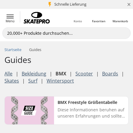
×
Schnelle Lieferung
5+ Mio. Kunden
Menü
Konto
Favoriten
Warenkorb
Startseite
Guides
Guides
Alle
|
Bekleidung
|
BMX
|
Scooter
|
Boards
|
Skates
|
Surf
|
Wintersport
BMX Freestyle Größentabelle
Diese Informationen beruhen auf
unseren Erfahrungen und sollten
als Richtwert dienen. Die BMX-
Größe ist eine persönliche