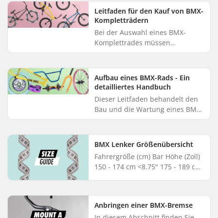
Entscheidung, die vom Alter, ...
Leitfaden für den Kauf von BMX-
Kompletträdern
Bei der Auswahl eines BMX-
Komplettrades müssen
zahlreiche Aspekte berücksichtigt
werden, um sicherzustellen, dass
es den Anforderungen und dem
Aufbau eines BMX-Rads - Ein
Geschma...
detailliertes Handbuch
Dieser Leitfaden behandelt den
Bau und die Wartung eines BMX-
Rads. Der Zusammenbau der
verschiedenen Komponenten
eines BMX-Rads erfordert eine
BMX Lenker Größenübersicht
gewisse...
Fahrergröße (cm) Bar Höhe (Zoll)
150 - 174 cm <8.75" 175 - 189 cm
8.75 - 9.5" >190 cm >9.5"...
Anbringen einer BMX-Bremse
In diesem Abschnitt finden Sie