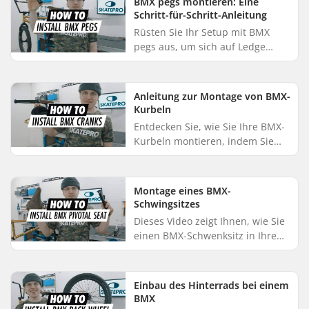
BMX pegs montieren: Eine
s...
Schritt-für-Schritt-Anleitung
Rüsten Sie Ihr Setup mit BMX
pegs aus, um sich auf Ledge
Grinds vorzubereiten. Wenn Sie
sich bei der Installation unsicher
sind, zeigt Ihnen dieses Vi...
Anleitung zur Montage von BMX-
Kurbeln
Entdecken Sie, wie Sie Ihre BMX-
Kurbeln montieren, indem Sie
die einfachen Schritte in
unserem Video befolgen: Fetten
Sie zunächst die Kurbelachse
Montage eines BMX-
ein...
Schwingsitzes
Dieses Video zeigt Ihnen, wie Sie
einen BMX-Schwenksitz in Ihre
Konfiguration einbauen:
Schieben Sie zunächst Ihre
Sattelstütze in den Rahmen und
Einbau des Hinterrads bei einem
sich...
BMX