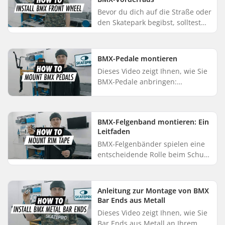
Bevor du dich auf die Straße oder
den Skatepark begibst, solltest
du sicherstellen, dass dein BMX
komplett vorbereitet ist. Dieses
Video zeigt Ihnen, ...
BMX-Pedale montieren
Dieses Video zeigt Ihnen, wie Sie
BMX-Pedale anbringen:
Bestimmen Sie zunächst, welches
Ihr linkes und welches Ihr
rechtes Pedal ist. Die Schraube
BMX-Felgenband montieren: Ein
des...
Leitfaden
BMX-Felgenbänder spielen eine
entscheidende Rolle beim Schutz
Ihres Schlauches vor Speichen
und deren Löchern. Dieses Video
zeigt Ihnen, wie Sie das F...
Anleitung zur Montage von BMX
Bar Ends aus Metall
Dieses Video zeigt Ihnen, wie Sie
Bar Ends aus Metall an Ihrem