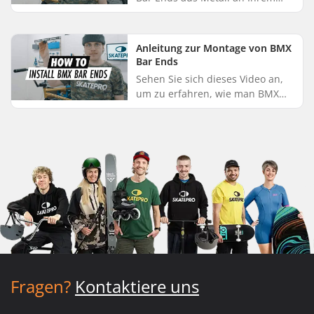
Lenker befestigen können:
Stecken Sie zunächst Ihr Bar End
in den Lenker. Ziehen Sie di...
Anleitung zur Montage von BMX
Bar Ends
Sehen Sie sich dieses Video an,
um zu erfahren, wie man BMX
Bar Ends montiert: Beginnen Sie
damit, Ihr Bar End in den Lenker
zu schieben. Anschließend...
Fragen?
Kontaktiere uns