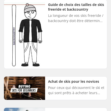
suivant ces étapes sim...
Guide de choix des tailles de skis
freeride et backcountry
La longueur de vos skis freeride /
backcountry doit être déterminée
en fonction de vos compétences
et de votre taille - voir tableau.
Niveau de compét...
Achat de skis pour les novices
Pour ceux qui découvrent le ski et
qui sont prêts à acheter leurs
premiers skis, ce guide vous
aidera à vous y retrouver dans
les différentes options....