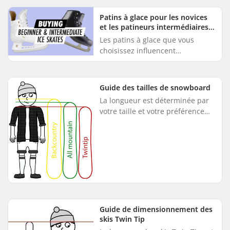
poids, votre taille, votre âge,
votre niveau de c...
Patins à glace pour les novices
et les patineurs intermédiaires :
Conseils d'achat
Les patins à glace que vous
choisissez influencent
grandement le temps que vous
passez sur la glace. Que vous
achetiez votre première paire en
Guide des tailles de snowboard
tant qu...
La longueur est déterminée par
votre taille et votre préférence
pour le terrain. La longueur du
snowboard doit se situer entre la
hauteur de vos épaul...
Guide de dimensionnement des
skis Twin Tip