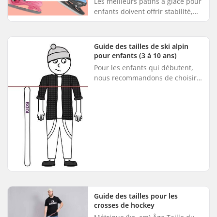
Les meilleurs patins à glace pour
enfants doivent offrir stabilité,
confort et plaisir. Lorsque vous
choisissez des patins pour votre
enfant, tenez co...
Guide des tailles de ski alpin
pour enfants (3 à 10 ans)
Pour les enfants qui débutent,
nous recommandons de choisir
une longueur de ski qui monte
jusqu'à la poitrine de l'enfant.
Avec des skis de cette long...
Guide des tailles pour les
crosses de hockey