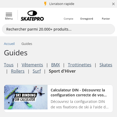
×
+5 mio de clients
Livraison rapide
Menu
Compte
Enregistré
Panier
Accueil
Guides
Guides
Tous
|
Vêtements
|
BMX
|
Trottinettes
|
Skates
|
Rollers
|
Surf
|
Sport d'Hiver
Calculateur DIN - Découvrez la
configuration correcte de vos
fixations de ski
Découvrez la configuration DIN
de vos fixations de ski à l'aide de
notre calculateur. Indiquez votre