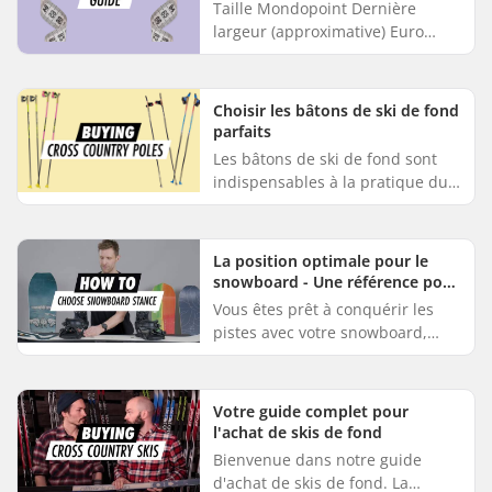
Taille Mondopoint Dernière
largeur (approximative) Euro
ROYAUME-UNI US 22.5 225 90 35
3 4 23.5 235 92 37 4 5 24.5 245 94
38 5.5 6.5 25.5 255 96 40 6.5...
Choisir les bâtons de ski de fond
parfaits
Les bâtons de ski de fond sont
indispensables à la pratique du
ski de fond. Les techniques de
bâton varient entre le ski
classique et le ski de patin,...
La position optimale pour le
snowboard - Une référence pour
la largeur et les angles de la
Vous êtes prêt à conquérir les
position
pistes avec votre snowboard,
mais vous ne savez pas quelle est
votre position idéale ? Ne vous
inquiétez pas ! Notre pa...
Votre guide complet pour
l'achat de skis de fond
Bienvenue dans notre guide
d'achat de skis de fond. La