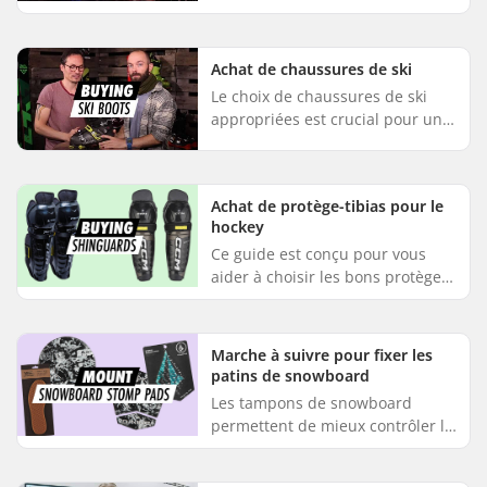
terminologie associée au ski de
fond peut être accablante, mais
vous n'avez pas à vous inquiéte...
Achat de chaussures de ski
Le choix de chaussures de ski
appropriées est crucial pour une
sortie de ski agréable. Ce guide
est conçu pour vous aider à
choisir les chaussures de ...
Achat de protège-tibias pour le
hockey
Ce guide est conçu pour vous
aider à choisir les bons protège-
tibias. Les protège-tibias font
partie des équipements de
protection les plus importants...
Marche à suivre pour fixer les
patins de snowboard
Les tampons de snowboard
permettent de mieux contrôler la
planche lorsqu'une seule
chaussure est fixée, par exemple