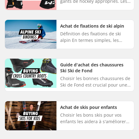
gants de hockey appropriés. Les
gants de hockey sont conçus
pour protéger la main et le
poignet, tout en assurant s...
Achat de fixations de ski alpin
Définition des fixations de ski
alpin En termes simples, les
fixations de ski sont les éléments
qui vous attachent à vos skis. Il
existe différents ty...
Guide d'achat des chaussures
Ski Ski de Fond
Choisir les bonnes chaussures de
Ski de Fond est crucial pour une
expérience de ski agréable, quel
que soit le style que vous
pratiquez. Pour vous aid...
Achat de skis pour enfants
Choisir les bons skis pour vos
enfants les aidera à s'améliorer
et, bien sûr, à s'amuser. Optez
pour des skis conçus pour les