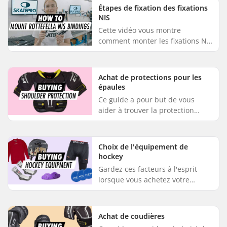
lors de l'embarquement ou du
Étapes de fixation des fixations
débar...
NIS
Cette vidéo vous montre
comment monter les fixations NIS
de Rottefella. Avec ce système de
fixations de ski de fond, il suffit
d'insérer la fixation d...
Achat de protections pour les
épaules
Ce guide a pour but de vous
aider à trouver la protection
d'épaule qui vous convient
parfaitement. Les épaulettes de
hockey offrent une protection
Choix de l'équipement de
non...
hockey
Gardez ces facteurs à l'esprit
lorsque vous achetez votre
équipement de hockey.
Comprenez vos besoins
Déterminez l'étendue de
Achat de coudières
l'équipement nécessaire ...