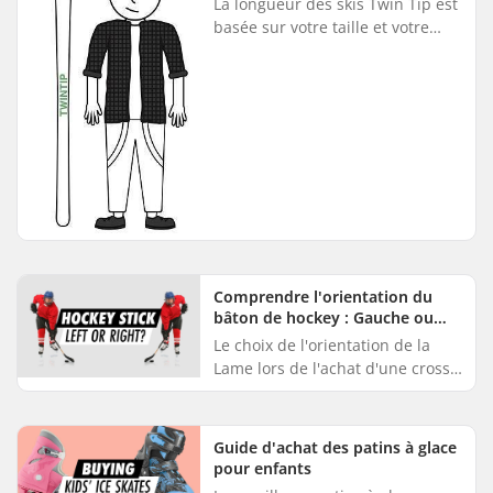
La longueur des skis Twin Tip est
basée sur votre taille et votre
niveau de compétence. Niveau
de compétence Longueur de la
spatule Débutant Taille mo...
Comprendre l'orientation du
bâton de hockey : Gauche ou
droite
Le choix de l'orientation de la
Lame lors de l'achat d'une crosse
de hockey est essentiel pour
votre jeu. Ce guide vous
expliquera comment l'orientati...
Guide d'achat des patins à glace
pour enfants