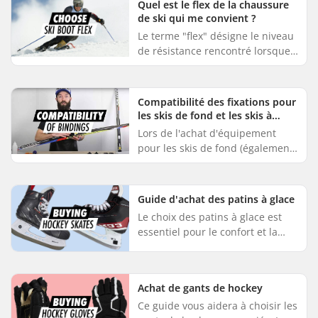
Quel est le flex de la chaussure
de ski qui me convient ?
Le terme "flex" désigne le niveau
de résistance rencontré lorsque
vous vous penchez et appuyez
vers l'avant dans une chaussure
de ski alpin bien ajust...
Compatibilité des fixations pour
les skis de fond et les skis à
roulettes
Lors de l'achat d'équipement
pour les skis de fond (également
appelés skis nordiques) et les
skis à roulettes, il est essentiel de
s'assurer de la com...
Guide d'achat des patins à glace
Le choix des patins à glace est
essentiel pour le confort et la
performance. En faisant le bon
choix, vous améliorerez
considérablement votre plaisir ...
Achat de gants de hockey
Ce guide vous aidera à choisir les