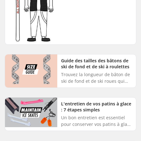
Mountain Débutant Votre taille
moi...
Guide des tailles des bâtons de
ski de fond et de ski à roulettes
Trouvez la longueur de bâton de
ski de fond et de ski roues qui
vous convient - pour le ski
classique et pour le skate. Si vous
avez des doutes sur le...
L'entretien de vos patins à glace
: 7 étapes simples
Un bon entretien est essentiel
pour conserver vos patins à glace
en parfait état et leur assurer des
performances optimales. En