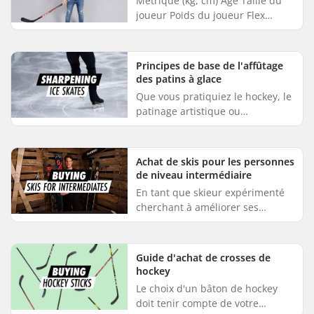
Métrique (kg, cm) Âge Taille du
joueur Poids du joueur Flex
recommandé 7 - 13 130 - 155 30 -
50 30 - 55 11 - 14 150 - 165 45 -
55 45 - 65 11 - 14 155 ...
Principes de base de l'affûtage
des patins à glace
Que vous pratiquiez le hockey, le
patinage artistique ou
simplement le patinage de loisir,
la qualité de l'affûtage de vos
patins artistiques est cruc...
Achat de skis pour les personnes
de niveau intermédiaire
En tant que skieur expérimenté
cherchant à améliorer ses
capacités, le guide suivant peut
vous aider à choisir des skis
adaptés à votre niveau de comp...
Guide d'achat de crosses de
hockey
Le choix d'un bâton de hockey
doit tenir compte de votre