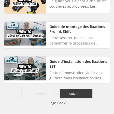
Ce guide vous aidera à choisir les
coudières appropriées. Les
coudières de hockey sont
conçues pour protéger contre les
contusions et prévenir les fra...
Guide de montage des fixations
Prolink Shift
Cette session, nous allons
démontrer le processus de
fixation des fixations Prolink Shift
sur vos skis : Pour commencer,
fixez le segment avant de la ...
Guide d'installation des fixations
EST
Cette démonstration vidéo vous
guidera dans l'installation des
fixations EST sur votre
snowboard. Les fixations Burton
Précédent
Suivant
EST utilisent le système de cha...
Page 1 de 2