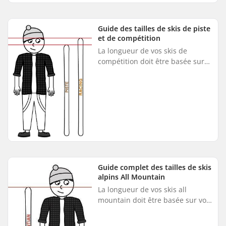
niveau, de votre taille et de votre
technique de jeu. Tenez compte
de la taille, de la flexib...
Guide des tailles de skis de piste
et de compétition
La longueur de vos skis de
compétition doit être basée sur
vos compétences et votre taille -
voir le tableau. Niveau de
compétence Skis de piste Skis ...
Guide complet des tailles de skis
alpins All Mountain
La longueur de vos skis all
mountain doit être basée sur vos
compétences et votre taille :
Niveau de compétence All