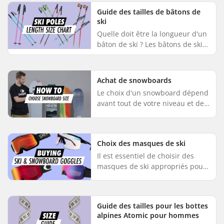
pistes, car c'est là que...
Guide des tailles de bâtons de
ski
Quelle doit être la longueur d'un
bâton de ski ? Les bâtons de ski
ont la bonne longueur si vos
avant-bras sont à l'horizontale
lorsque vous posez le ...
Achat de snowboards
Le choix d'un snowboard dépend
avant tout de votre niveau et de
vos préférences en matière de
ride, que ce soit sur les pistes,
dans les parcs ou en h...
Choix des masques de ski
Il est essentiel de choisir des
masques de ski appropriés pour
garantir la sécurité, le confort et
le plaisir sur les pistes. Que vous
fassiez du ski ...
Guide des tailles pour les bottes
alpines Atomic pour hommes