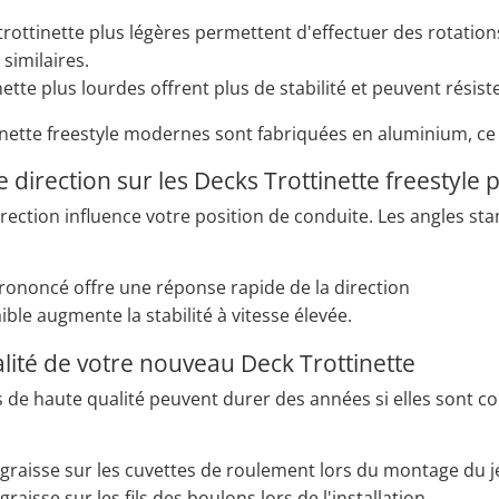
trottinette plus légères permettent d'effectuer des rotations
 similaires.
ette plus lourdes offrent plus de stabilité et peuvent résist
inette freestyle modernes sont fabriquées en aluminium, ce q
 direction sur les Decks Trottinette freestyle 
irection influence votre position de conduite. Les angles s
rononcé offre une réponse rapide de la direction
ible augmente la stabilité à vitesse élevée.
alité de votre nouveau Deck Trottinette
s de haute qualité peuvent durer des années si elles sont 
 graisse sur les cuvettes de roulement lors du montage du j
graisse sur les fils des boulons lors de l'installation.