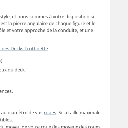
tyle, et nous sommes à votre disposition si
est la pierre angulaire de chaque figure et le
trôle et votre approche de la conduite, et une
 des Decks Trottinette
.
k
eux du deck.
ences.
nt au diamètre de vos
roues
. Si la taille maximale
tibles.
r du moyeu de votre roue (les moyeux des roues