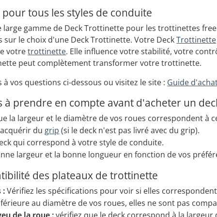
 pour tous les styles de conduite
arge gamme de Deck Trottinette pour les trottinettes frees
 sur le choix d'une Deck Trottinette. Votre Deck
Trottinette
e votre
trottinette
. Elle influence votre stabilité, votre con
nette peut complètement transformer votre trottinette.
à vos questions ci-dessous ou visitez le site :
Guide d'achat
ls à prendre en compte avant d'acheter un dec
e la largeur et le diamètre de vos roues correspondent à c
'acquérir du
grip
(si le deck n'est pas livré avec du grip).
eck qui correspond à votre style de conduite.
onne largeur et la bonne longueur en fonction de vos préfér
bilité des plateaux de trottinette
 :
Vérifiez les spécifications pour voir si elles corresponde
nférieure au diamètre de vos roues, elles ne sont pas compa
eu de la roue :
vérifiez que le deck correspond à la largeu