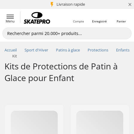
×
+5 mio de clients
Livraison rapide
Menu
Compte
Enregistré
Panier
Accueil
Sport d'Hiver
Patins à glace
Protections
Enfants
Kit
Kits de Protections de Patin à
Glace pour Enfant