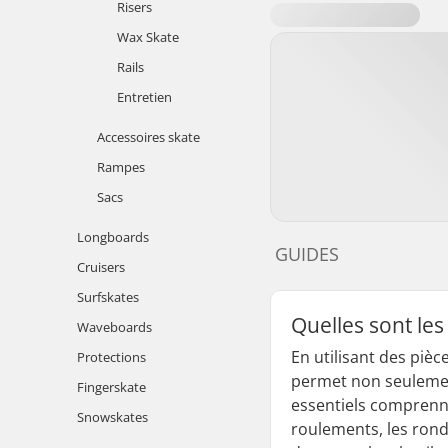
Risers
Wax Skate
Rails
Entretien
Accessoires skate
Rampes
Sacs
Longboards
GUIDES
Cruisers
Surfskates
Quelles sont le
Waveboards
En utilisant des piè
Protections
permet non seulemen
Fingerskate
essentiels comprenne
Snowskates
roulements, les rond