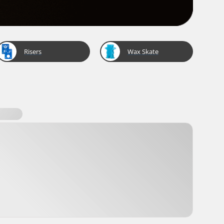
Risers
Wax Skate