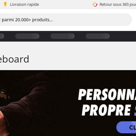
Livraison rapide
Retour sous 365 jou
teboard