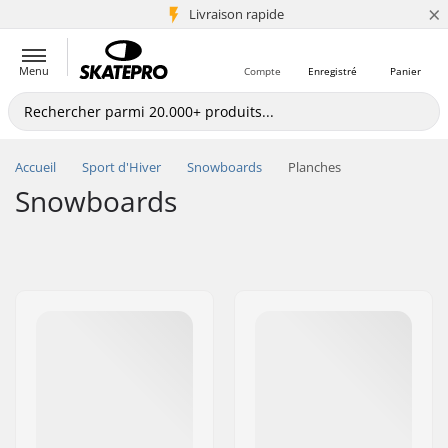
×
+5 mio de clients
Livraison rapide
Menu
Compte
Enregistré
Panier
Accueil
Sport d'Hiver
Snowboards
Planches
Snowboards