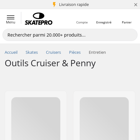
×
+5 mio de clients
Livraison rapide
Menu
Compte
Enregistré
Panier
Accueil
Skates
Cruisers
Pièces
Entretien
Outils Cruiser & Penny