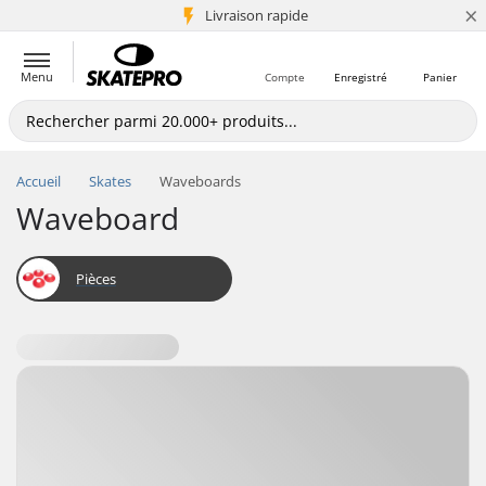
×
+5 mio de clients
Livraison rapide
Menu
Compte
Enregistré
Panier
Accueil
Skates
Waveboards
Waveboard
Pièces