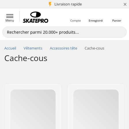
×
+5 mio de clients
Livraison rapide
Menu
Compte
Enregistré
Panier
Accueil
Vêtements
Accessoires tête
Cache-cous
Cache-cous