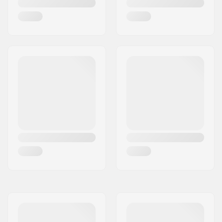
Matériau du
Mousse,
Mips
rembourrage:
Epaisseur du
5mm
rembourrage:
Rembourrage
Oui
supplémentaire:
Poids:
470g