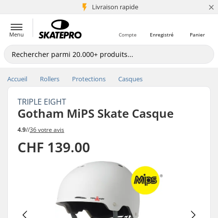
×
+5 mio de clients
Livraison rapide
Menu
Compte
Enregistré
Panier
Accueil
Rollers
Protections
Casques
TRIPLE EIGHT
Gotham MiPS Skate Casque
4.9
//
36 votre avis
CHF 139.00