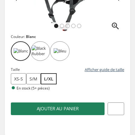
Couleur:
Blanc
Taille
Afficher guide de taille
XS-S
S/M
L/XL
En stock (5+ pièces)
AJOUTER AU PANIER