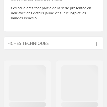
Ces coudières font partie de la série présentée en
noir avec des détails jaune vif sur le logo et les
bandes Kenesio.
FICHES TECHNIQUES
Coque :
Pad souple
Composants :
Néoprène gripper
Sharkskin, Lycra
Rembourrage :
Insert SAS-TEC,
Revêtement extérieur
en Kevlar
Système de
Compression Sleeve
Fermeture :