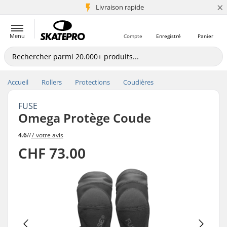
×
+5 mio de clients
Livraison rapide
Menu
Compte
Enregistré
Panier
Accueil
Rollers
Protections
Coudières
FUSE
Omega Protège Coude
4.6
//
7 votre avis
CHF 73.00