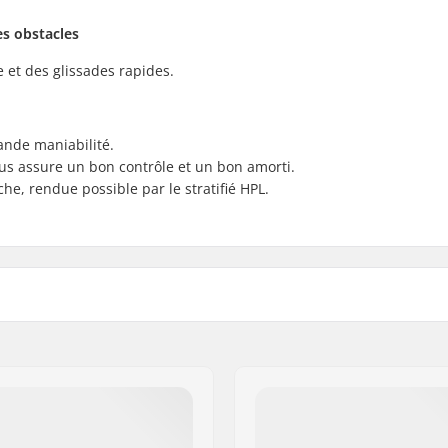
es obstacles
 et des glissades rapides.
ande maniabilité.
us assure un bon contrôle et un bon amorti.
he, rendue possible par le stratifié HPL.
Épaisseur:
er
Niveau:
6cm)
Poids maximum de l'utilis
cm)