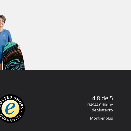
4.8 de 5
134944 Critique
de SkatePro
Montrer plus