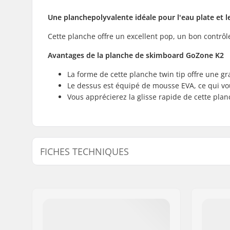
Une planche
polyvalente
idéale pour l'eau plate et l
Cette planche offre un excellent pop, un bon contrôle
Avantages de la planche de skimboard GoZone K2
La forme de cette planche twin tip offre une gr
Le dessus est équipé de mousse EVA, ce qui vo
Vous apprécierez la glisse rapide de cette planc
FICHES TECHNIQUES
Discipline de Skimboard:
Flatland
Profil de la base:
Mild Rock
Longueur:
40" (101.
Largeur:
18.5" (47