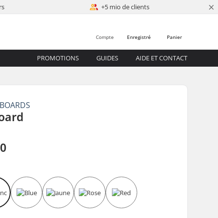
×
rs
+5 mio de clients
Compte
Enregistré
Panier
PROMOTIONS
GUIDES
AIDE ET CONTACT
MBOARDS
oard
00