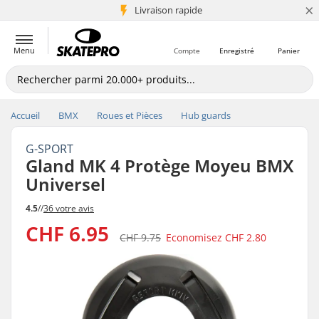
×
+5 mio de clients
Livraison rapide
Menu
Compte
Enregistré
Panier
Accueil
BMX
Roues et Pièces
Hub guards
G-SPORT
Gland MK 4 Protège Moyeu BMX
Universel
4.5
//
36 votre avis
CHF 6.95
CHF 9.75
Economisez
CHF 2.80