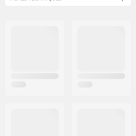
Diamètre d'axe:
14mm
Côté du driver/ de la
Non-driver Side
chaîne:
Poids:
28g