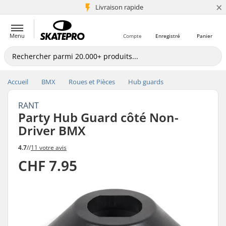
×
+5 mio de clients
Livraison rapide
Menu
Compte
Enregistré
Panier
Accueil
BMX
Roues et Pièces
Hub guards
RANT
Party Hub Guard côté Non-
Driver BMX
4.7
//
11 votre avis
CHF 7.95