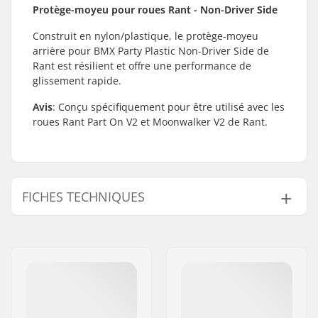
Protège-moyeu pour roues Rant - Non-Driver Side
Construit en nylon/plastique, le protège-moyeu
arrière pour BMX Party Plastic Non-Driver Side de
Rant est résilient et offre une performance de
glissement rapide.
Avis
: Conçu spécifiquement pour être utilisé avec les
roues Rant Part On V2 et Moonwalker V2 de Rant.
FICHES TECHNIQUES
Diamètre d'axe:
14mm
Côté du driver/ de la
Non-driver Side
chaîne:
Poids:
32g