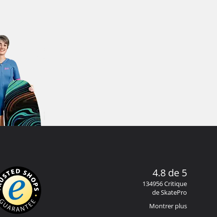
4.8 de 5
134956 Critique
de SkatePro
Montrer plus