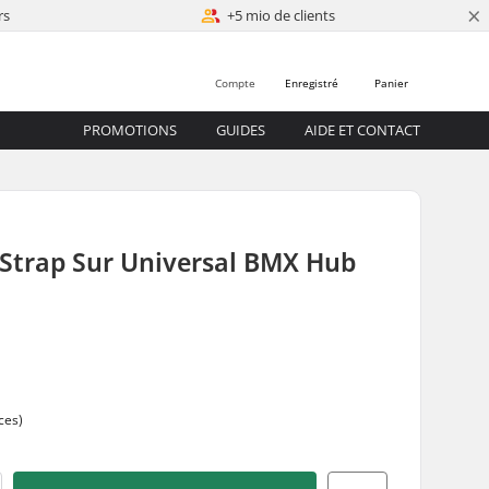
×
rs
+5 mio de clients
Compte
Enregistré
Panier
PROMOTIONS
GUIDES
AIDE ET CONTACT
 Strap Sur Universal BMX Hub
ces)