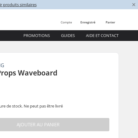
×
r produits similaires
Compte
Enregistré
Panier
PROMOTIONS
GUIDES
AIDE ET CONTACT
NG
 Props Waveboard
0
ure de stock. Ne peut pas être livré
AJOUTER AU PANIER