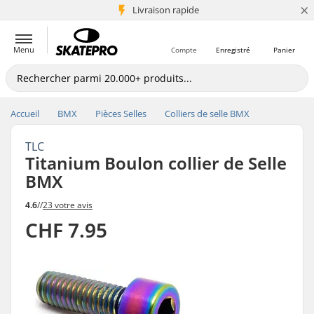
×
+5 mio de clients
Livraison rapide
Menu
Compte
Enregistré
Panier
Accueil
BMX
Pièces Selles
Colliers de selle BMX
TLC
Titanium Boulon collier de Selle
BMX
4.6
//
23 votre avis
CHF 7.95