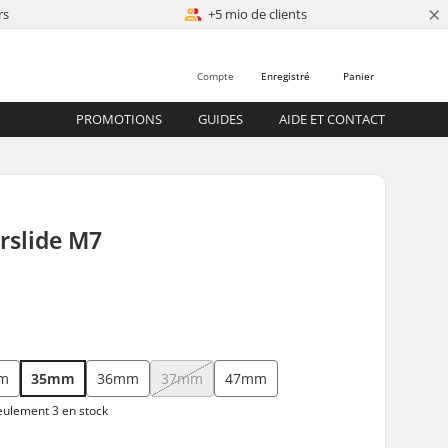
×
rs
+5 mio de clients
Compte
Enregistré
Panier
PROMOTIONS
GUIDES
AIDE ET CONTACT
rslide M7
m
35mm
36mm
37mm
47mm
ulement 3 en stock