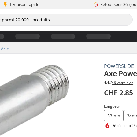
Livraison rapide
Retour sous 365 jou
Axes
POWERSLIDE
Axe Powe
4.4
//
46 votre avis
CHF 2.85
Longueur
33mm
34m
Dépêche toi!
Se