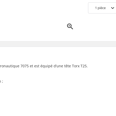
1
pièce
onautique 7075 et est équipé d’une tête Torx T25.
 ;