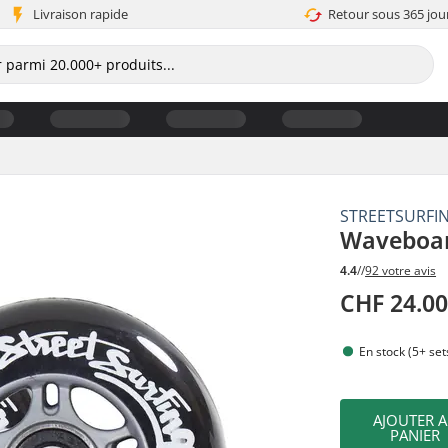
Livraison rapide
Retour sous 365 jou
STREETSURFI
Waveboard
4.4
//
92 votre avis
CHF 24.0
En stock (5+ set
AJOUTER 
PANIER