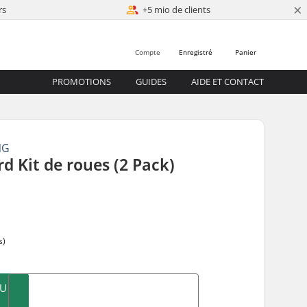
×
rs
+5 mio de clients
Compte
Enregistré
Panier
PROMOTIONS
GUIDES
AIDE ET CONTACT
NG
 Kit de roues (2 Pack)
0
s)
AU