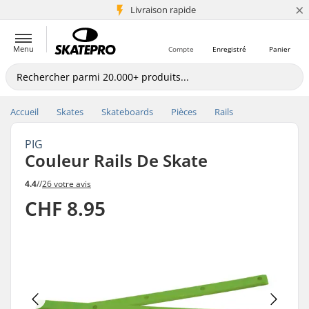
×
+5 mio de clients
Livraison rapide
Menu
Compte
Enregistré
Panier
Accueil
Skates
Skateboards
Pièces
Rails
PIG
Couleur Rails De Skate
4.4
//
26 votre avis
CHF 8.95