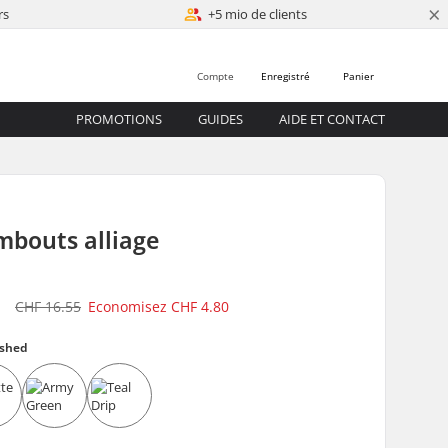
×
rs
+5 mio de clients
Compte
Enregistré
Panier
PROMOTIONS
GUIDES
AIDE ET CONTACT
mbouts alliage
5
CHF 16.55
Economisez
CHF 4.80
ished