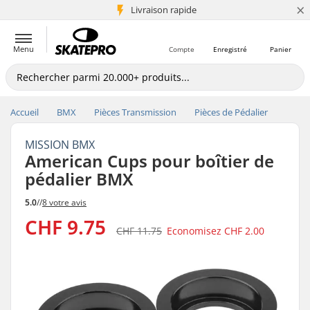
×
+5 mio de clients
Livraison rapide
Menu
Compte
Enregistré
Panier
Accueil
BMX
Pièces Transmission
Pièces de Pédalier
MISSION BMX
American Cups pour boîtier de
pédalier BMX
5.0
//
8 votre avis
CHF 9.75
CHF 11.75
Economisez
CHF 2.00