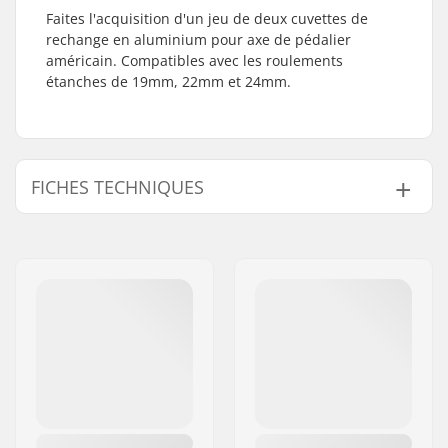
Faites l'acquisition d'un jeu de deux cuvettes de
rechange en aluminium pour axe de pédalier
américain. Compatibles avec les roulements
étanches de 19mm, 22mm et 24mm.
FICHES TECHNIQUES
Boîtier de pédalier:
19mm
,
22mm
,
24mm
,
US (AMER)
Poids:
114g