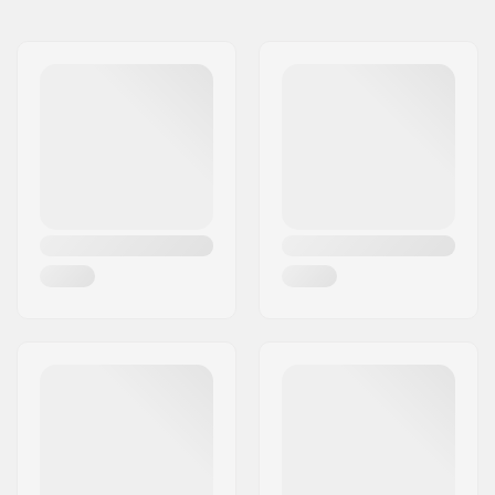
Diamètre de la roue:
53mm
Dureté des roues:
100A
Matériel de la roue:
PU casted, SHR
Roue(s) par pack:
4