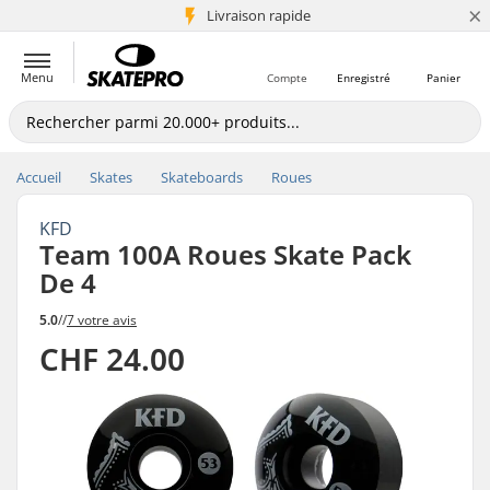
×
+5 mio de clients
Livraison rapide
Menu
Compte
Enregistré
Panier
Accueil
Skates
Skateboards
Roues
KFD
Team 100A Roues Skate Pack
De 4
5.0
//
7 votre avis
CHF 24.00