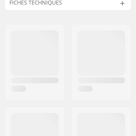
FICHES TECHNIQUES
Diamètre de la roue:
53mm, 55mm, 58mm
Roulements:
Non inclus
Dureté des roues:
85A
Matériel de la roue:
PU casted, SHR
Roue(s) par pack:
4
Entretoises:
Recommended