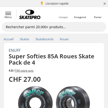
×
+5 mio de clients
Livraison rapide
Menu
Compte
Enregistré
Panier
Accueil
Skates
Skateboards
Roues
ENUFF
Super Softies 85A Roues Skate
Pack de 4
4.8
//
194 votre avis
CHF 27.00