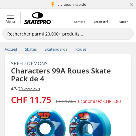
×
+5 mio de clients
Livraison rapide
Menu
Compte
Enregistré
Panier
Accueil
Skates
Skateboards
Roues
SPEED DEMONS
Characters 99A Roues Skate
Pack de 4
4.7
//
20 votre avis
CHF 11.75
CHF 17.55
Economisez
CHF 5.80