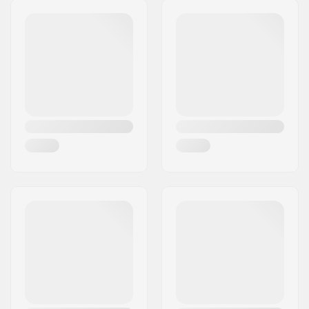
Dureté des roues:
99A
Matériel de la roue:
PU casted, SHR
Roue(s) par pack:
4