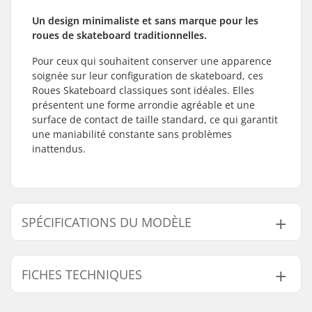
Un design minimaliste et sans marque pour les
roues de skateboard traditionnelles.
Pour ceux qui souhaitent conserver une apparence
soignée sur leur configuration de skateboard, ces
Roues Skateboard classiques sont idéales. Elles
présentent une forme arrondie agréable et une
surface de contact de taille standard, ce qui garantit
une maniabilité constante sans problèmes
inattendus.
SPÉCIFICATIONS DU MODÈLE
Modèle
Diamètre de la roue
Dureté des roues
FICHES TECHNIQUES
52mm - 95A
52mm
95A
52mm - 99A
52mm
99A
Matériel de la roue:
PU casted