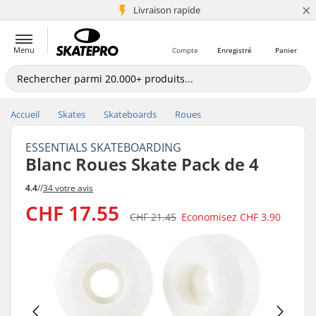
×
+5 mio de clients
Livraison rapide
Menu
Compte
Enregistré
Panier
Accueil
Skates
Skateboards
Roues
ESSENTIALS SKATEBOARDING
Blanc Roues Skate Pack de 4
4.4
//
34 votre avis
CHF 17.55
CHF 21.45
Economisez
CHF 3.90