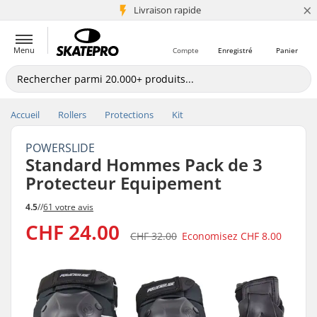
×
+5 mio de clients
Livraison rapide
Menu
Compte
Enregistré
Panier
Accueil
Rollers
Protections
Kit
POWERSLIDE
Standard Hommes Pack de 3
Protecteur Equipement
4.5
//
61 votre avis
CHF 24.00
CHF 32.00
Economisez
CHF 8.00