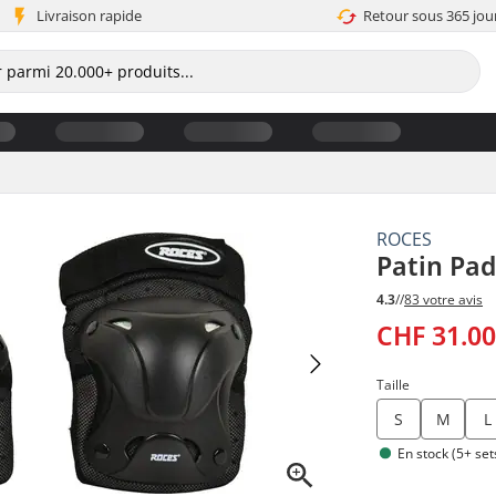
Livraison rapide
Retour sous 365 jou
ROCES
Patin Pad
4.3
//
83 votre avis
CHF 31.0
Taille
S
M
L
En stock (5+ set