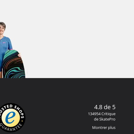
4.8 de 5
134954 Critique
de SkatePro
Montrer plus