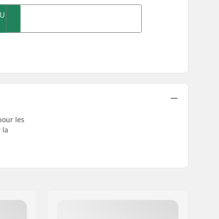
AU
pour les
 la