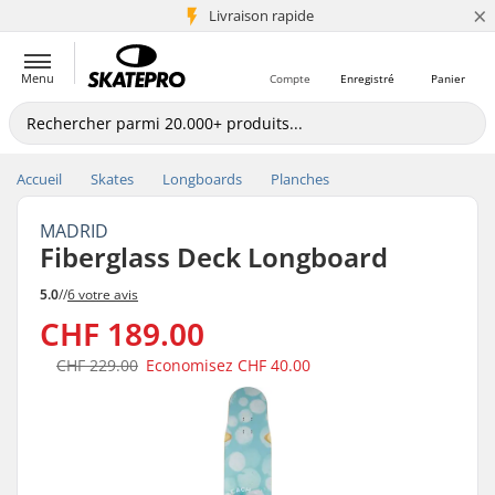
×
+5 mio de clients
Livraison rapide
Menu
Compte
Enregistré
Panier
Accueil
Skates
Longboards
Planches
MADRID
Fiberglass Deck Longboard
5.0
//
6 votre avis
CHF 189.00
CHF 229.00
Economisez
CHF 40.00