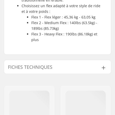
traditionnelle en érable.
Choisissez un flex adapté à votre style de ride
et à votre poids :
Flex 1 - Flex léger : 45,36 kg - 63,05 kg
Flex 2 - Medium Flex : 140lbs (63.5kg) -
189lbs (85.73kg)
Flex 3 - Heavy Flex : 190lbs (86.18kg) et
plus
FICHES TECHNIQUES
Empattement:
31" (78.7cm)
Longeur du deck:
46" (116.8cm)
Largeur:
9" (22.9cm)
Matériel du deck:
Érable
Matériau
Epoxyde, Fibre de
supplémentaire:
verre, Bambou