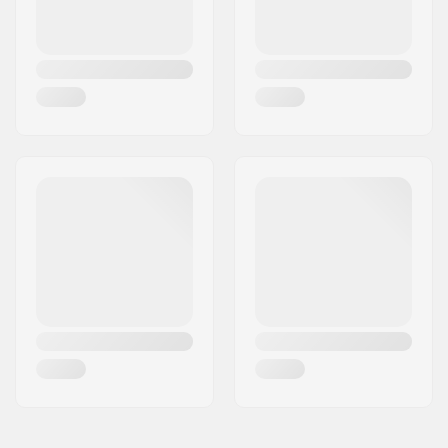
Design du deck:
Double kicktail
Griptape:
Pré-appliqué
Style de ride:
Dancing