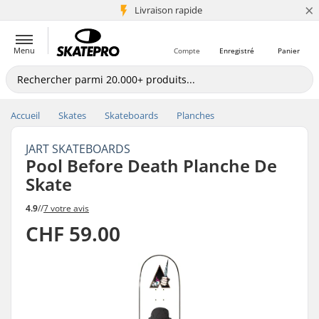
×
+5 mio de clients
Livraison rapide
Menu
Compte
Enregistré
Panier
Accueil
Skates
Skateboards
Planches
JART SKATEBOARDS
Pool Before Death Planche De
Skate
4.9
//
7 votre avis
CHF 59.00