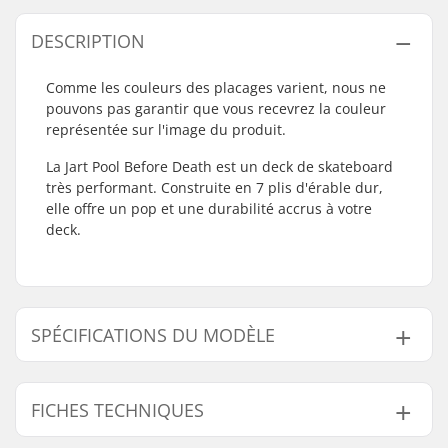
DESCRIPTION
Comme les couleurs des placages varient, nous ne
pouvons pas garantir que vous recevrez la couleur
représentée sur l'image du produit.
La Jart Pool Before Death est un deck de skateboard
très performant. Construite en 7 plis d'érable dur,
elle offre un pop et une durabilité accrus à votre
deck.
SPÉCIFICATIONS DU MODÈLE
Modèle
Largeur du deck
Longueur du deck
FICHES TECHNIQUES
8.625"
8.625" (21.9cm)
32.15" (81.7cm)