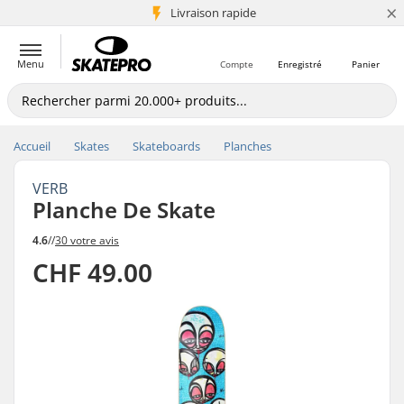
×
+5 mio de clients
Livraison rapide
Menu
Compte
Enregistré
Panier
Accueil
Skates
Skateboards
Planches
VERB
Planche De Skate
4.6
//
30 votre avis
CHF 49.00