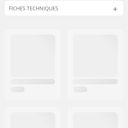
FICHES TECHNIQUES
Largeur du deck:
8" (20.3cm)
Longueur du deck:
31.5" (80cm)
Empattement:
13.9" (35.3cm)
Matériel du deck:
Érable, 7 plis
Concave:
Medium
Design du deck:
Double kicktail
Griptape:
Pas inclus