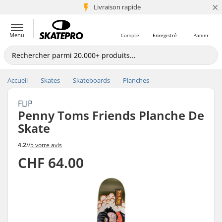
×
+5 mio de clients
Livraison rapide
Menu
Compte
Enregistré
Panier
Accueil
Skates
Skateboards
Planches
FLIP
Penny Toms Friends Planche De
Skate
4.2
//
5 votre avis
CHF 64.00