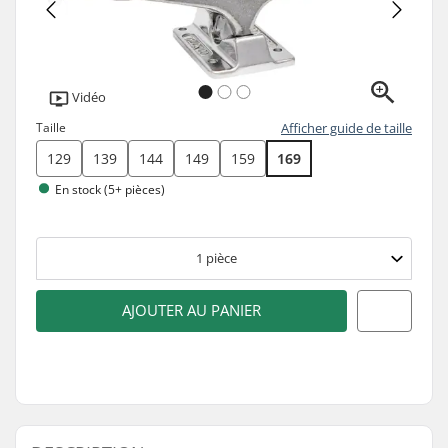
Vidéo
Taille
Afficher guide de taille
129
139
144
149
159
169
En stock (5+ pièces)
1
pièce
AJOUTER AU PANIER