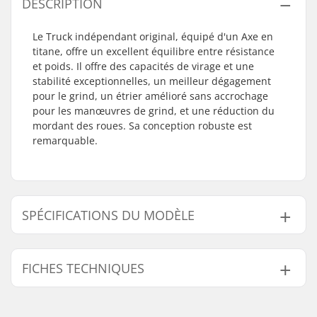
DESCRIPTION
Le Truck indépendant original, équipé d'un Axe en
titane, offre un excellent équilibre entre résistance
et poids. Il offre des capacités de virage et une
stabilité exceptionnelles, un meilleur dégagement
pour le grind, un étrier amélioré sans accrochage
pour les manœuvres de grind, et une réduction du
mordant des roues. Sa conception robuste est
remarquable.
SPÉCIFICATIONS DU MODÈLE
Modèle
Poids
Largeur du Hanger
Largeur du deck
FICHES TECHNIQUES
129
312g
129mm (5")
7.35 - 7.85"
139
323g
139mm (5.5")
7.75 - 8.25"
Pièces par pack:
1