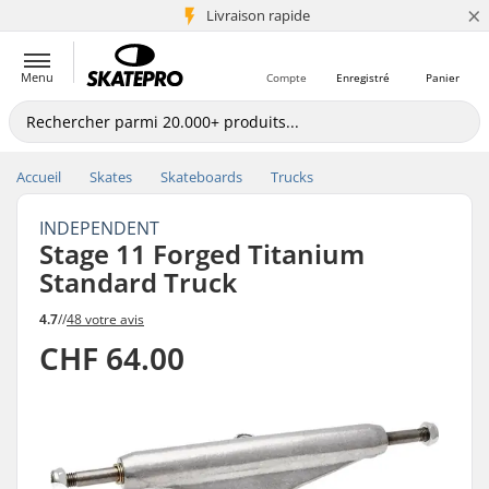
×
+5 mio de clients
Livraison rapide
Menu
Compte
Enregistré
Panier
Accueil
Skates
Skateboards
Trucks
INDEPENDENT
Stage 11 Forged Titanium
Standard Truck
4.7
//
48 votre avis
CHF 64.00