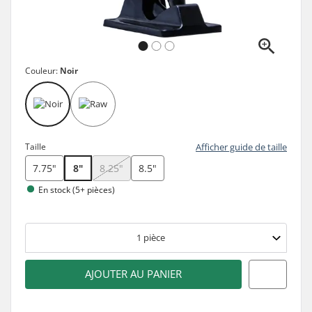
Couleur:
Noir
Taille
Afficher guide de taille
7.75"
8"
8.25"
8.5"
En stock (5+ pièces)
1
pièce
AJOUTER AU PANIER