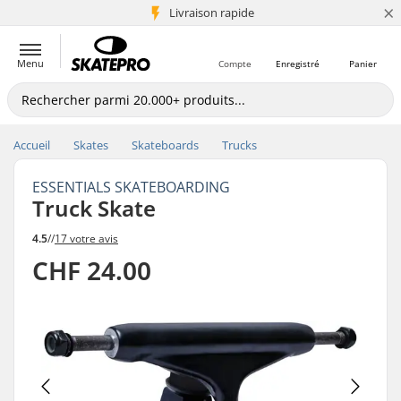
×
+5 mio de clients
Livraison rapide
Menu
Compte
Enregistré
Panier
Accueil
Skates
Skateboards
Trucks
ESSENTIALS SKATEBOARDING
Truck Skate
4.5
//
17 votre avis
CHF 24.00