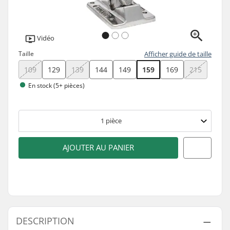
Vidéo
Taille
Afficher guide de taille
109
129
139
144
149
159
169
215
En stock (5+ pièces)
1
pièce
AJOUTER AU PANIER
DESCRIPTION