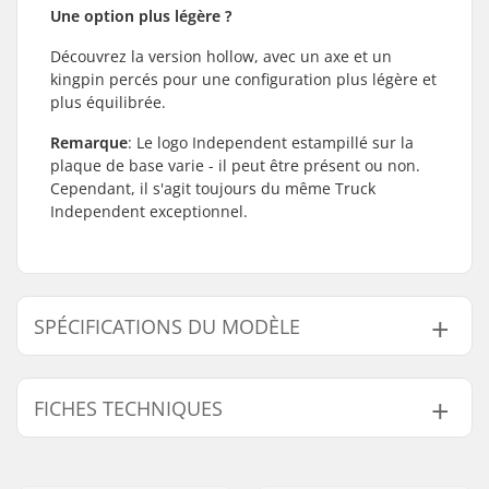
Une option plus légère ?
Découvrez la version hollow, avec un axe et un
kingpin percés pour une configuration plus légère et
plus équilibrée.
Remarque
: Le logo Independent estampillé sur la
plaque de base varie - il peut être présent ou non.
Cependant, il s'agit toujours du même Truck
Independent exceptionnel.
SPÉCIFICATIONS DU MODÈLE
Modèle
Poids
Largeur du Hanger
Largeur du deck
FICHES TECHNIQUES
129
367g
129mm (5")
7.35 - 7.85"
144
387g
144mm (5.65")
8.00 - 8.50"
Pièces par pack:
1
149
394g
149mm (5.8")
8.25 - 8.75"