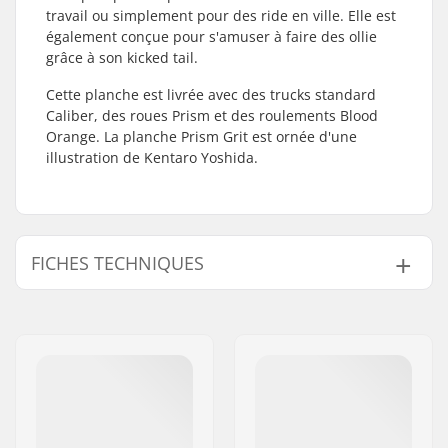
travail ou simplement pour des ride en ville. Elle est
également conçue pour s'amuser à faire des ollie
grâce à son kicked tail.
Cette planche est livrée avec des trucks standard
Caliber, des roues Prism et des roulements Blood
Orange. La planche Prism Grit est ornée d'une
illustration de Kentaro Yoshida.
FICHES TECHNIQUES
Matériel du deck:
Érable, 7 plis
Empattement:
15" (38.1cm)
Longeur du deck:
27" (68.6cm)
Concave:
Bas
Largeur:
8" (20.3cm)
Diamètre des roues:
60mm