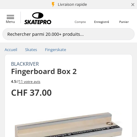
×
+5 mio de clients
Livraison rapide
Menu
Compte
Enregistré
Panier
Accueil
Skates
Fingerskate
BLACKRIVER
Fingerboard Box 2
4.5
//
11 votre avis
CHF 37.00