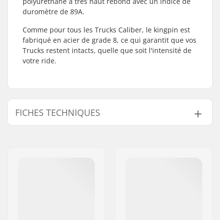
polyuréthane à très haut rebond avec un indice de
duromètre de 89A.
Comme pour tous les Trucks Caliber, le kingpin est
fabriqué en acier de grade 8, ce qui garantit que vos
Trucks restent intacts, quelle que soit l'intensité de
votre ride.
FICHES TECHNIQUES
Largeur du Hanger:
184mm (7.25")
Type de truck:
Standard hanger,
Drop through,
Reverse Kingpin
Pièces par pack:
1
Matériau:
Aluminium
Poids:
490g