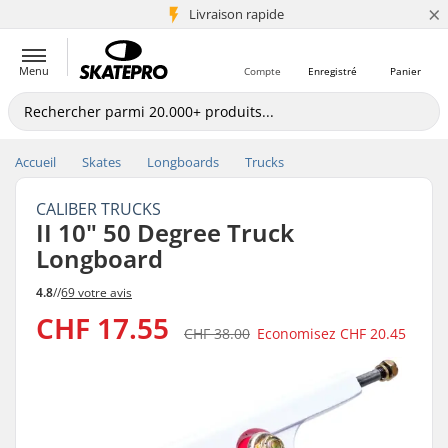
×
+5 mio de clients
Livraison rapide
Menu
Compte
Enregistré
Panier
Accueil
Skates
Longboards
Trucks
CALIBER TRUCKS
II 10" 50 Degree Truck
Longboard
4.8
//
69 votre avis
CHF 17.55
CHF 38.00
Economisez
CHF 20.45