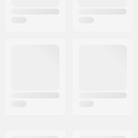
Ecrous de truck:
Non inclus
Cushioning:
89A
Largeur de l'axe:
10"
Degré du hanger:
50°
Style de ride:
Downhill, Freeride