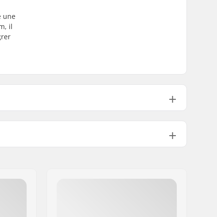
e une
, il
grer
580mm (22.8")
650mm (25.5")
atériel:
T6
Non
Non
Non
Guidon Y