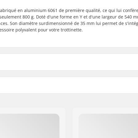
t fabriqué en aluminium 6061 de première qualité, ce qui lui confèr
e seulement 800 g. Doté d'une forme en Y et d'une largeur de 540 mm
ances. Son diamètre surdimensionné de 35 mm lui permet de s'inté
ssoire polyvalent pour votre trottinette.
580mm
u guidon
650mm
Niveau de traitement du m
m
Backsweep:
.3")
SCS Ready:
m 6061
Adaptateur SCS inclus:
ersized)
Forme du guidon: