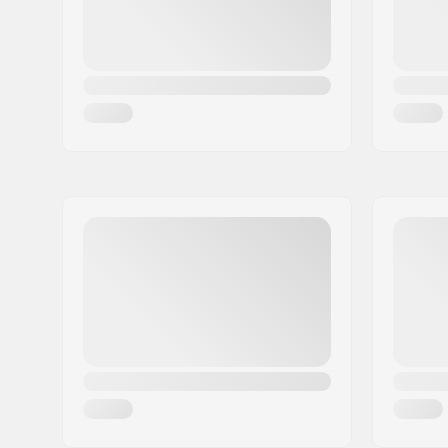
Diamètre interne de la barre:
28mm
Poids:
800g