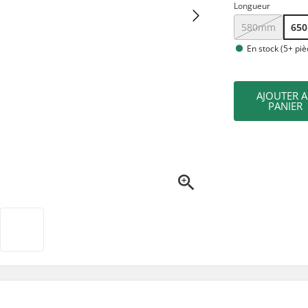
Longueur
580mm
65
En stock (5+ piè
AJOUTER 
PANIER