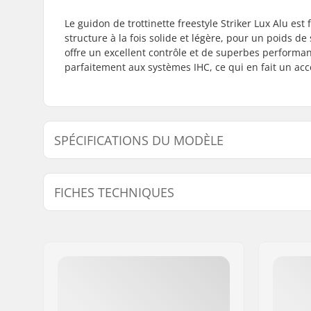
Le guidon de trottinette freestyle Striker Lux Alu es
structure à la fois solide et légère, pour un poids d
offre un excellent contrôle et de superbes perform
parfaitement aux systèmes IHC, ce qui en fait un acce
SPÉCIFICATIONS DU MODÈLE
Modèle
Hauteur d
FICHES TECHNIQUES
Compatible avec:
IHC
Embouts compatibles avec:
Aluminiu
Largeur du guidon:
540mm (21
Matière du guidon:
Aluminiu
Diamètre externe de la barre:
35mm (Ov