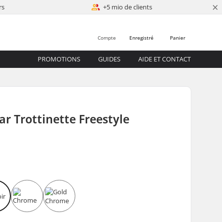
×
rs
+5 mio de clients
Compte
Enregistré
Panier
PROMOTIONS
GUIDES
AIDE ET CONTACT
ar Trottinette Freestyle
0