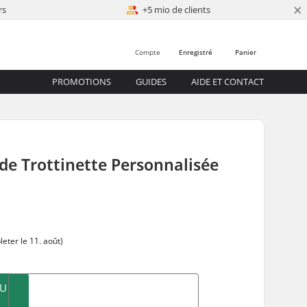
×
rs
+5 mio de clients
Compte
Enregistré
Panier
PROMOTIONS
GUIDES
AIDE ET CONTACT
e Trottinette Personnalisée
0
eter le 11. août)
AU