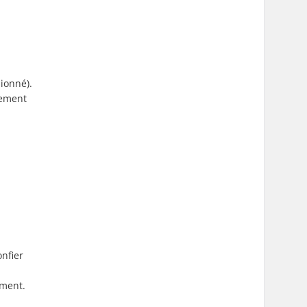
ionné).
lement
onfier
ement.