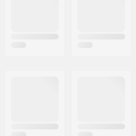
Angle du headtube:
82.5°
Longueur du
115mm
headtube:
Jeu de direction:
Intégré 1 1/8"
Entretoises du deck:
Inclus
Type de frein:
Flex Fender
Frein/Fender:
Inclus
Diamètre de l'essieu:
8mm
Griptape:
Inclus