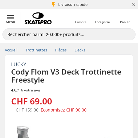
×
+5 mio de clients
Livraison rapide
Menu
Compte
Enregistré
Panier
Accueil
Trottinettes
Pièces
Decks
LUCKY
Cody Flom V3 Deck Trottinette
Freestyle
4.6
//
16 votre avis
CHF 69.00
CHF 159.00
Economisez
CHF 90.00