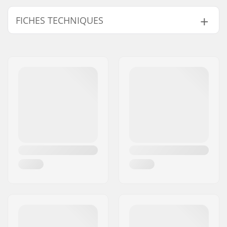
Trouvez des produits compatibles avec Lucky Cody
Flom V3 Deck Trottinette Freestyle:
FICHES TECHNIQUES
Largeur du deck:
12.2cm (4.8")
Compatible avec
Longueur du deck:
52cm (20.5")
Diamètre des roues:
100mm, 110mm,
120mm
Largeur noyau de
24mm
roue:
Poids:
1450g
Matériau:
Aluminium 6000
Series
Niveau de traitement
T6
du matériel:
Design du deck:
Une pièce
Shape Dropout:
Peg-cut
Concave:
Oui