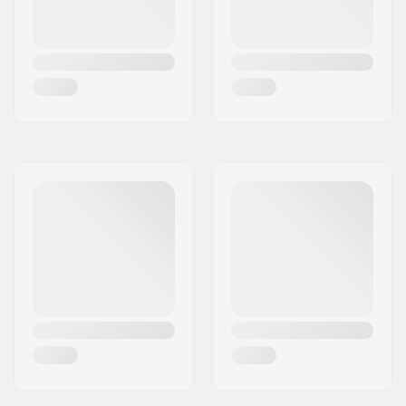
du matériel:
Déport:
10mm
Axe:
Inclus
Diamètre de l'essieu:
8mm
Entretoises de
Built-in
fourche:
Compression inclus:
No
Etoile:
Built-in
Vis:
Not included