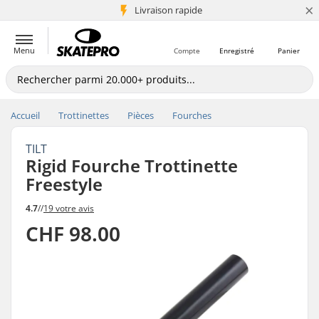
×
+5 mio de clients
Livraison rapide
Menu
Compte
Enregistré
Panier
Accueil
Trottinettes
Pièces
Fourches
TILT
Rigid Fourche Trottinette
Freestyle
4.7
//
19 votre avis
CHF 98.00