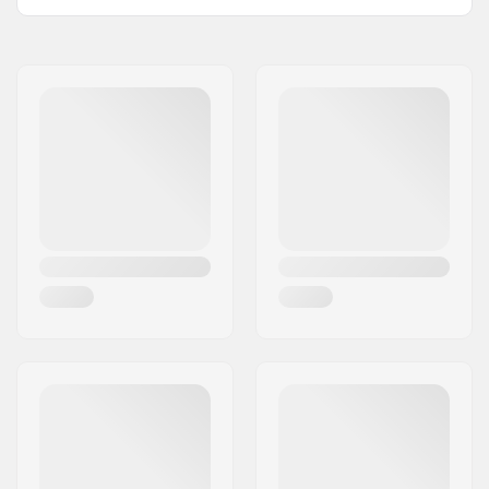
Diamètre des roues:
100mm, 110mm,
120mm
Compatible avec:
Standard HIC, SCS
Largeur noyau de
24mm, 30mm
roue:
Longueur de la
150mm
fourche:
Poids:
365g
Design de la fourche:
Une pièce
Profil des roues:
Rond
Type de fourche:
Non filetée
C-ring:
Not included
Matériau:
Aluminium 6000
Series
Crown race:
Built-in
Niveau de traitement
T6