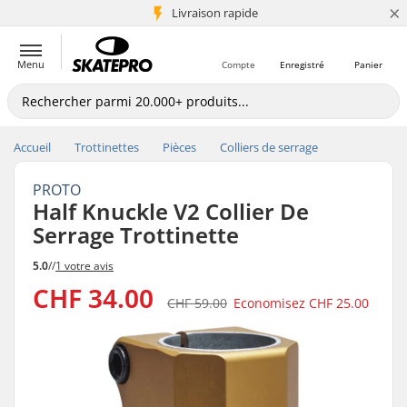
×
+5 mio de clients
Livraison rapide
Menu
Compte
Enregistré
Panier
Accueil
Trottinettes
Pièces
Colliers de serrage
PROTO
Half Knuckle V2 Collier De
Serrage Trottinette
5.0
//
1 votre avis
CHF 34.00
CHF 59.00
Economisez
CHF 25.00