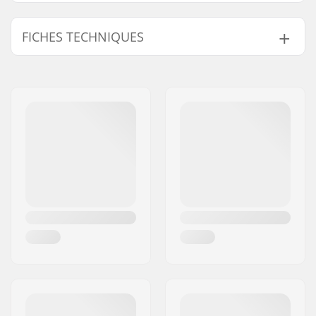
FICHES TECHNIQUES
Diamètre interne du
35mm (Oversized)
collier:
Taille du collier de
Double
serrage:
Poids:
140g
Compression inclus:
No
Matériau:
Aluminium 6000
Series
Etoile:
Non inclus
Vis:
Not included