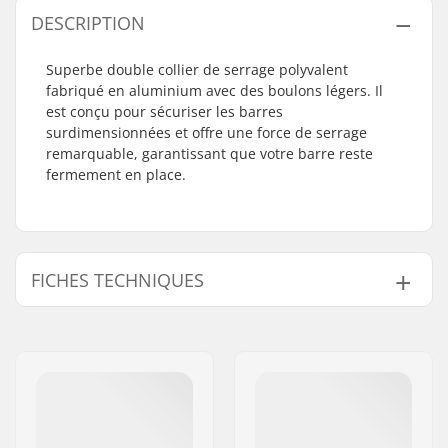
DESCRIPTION
Superbe double collier de serrage polyvalent
fabriqué en aluminium avec des boulons légers. Il
est conçu pour sécuriser les barres
surdimensionnées et offre une force de serrage
remarquable, garantissant que votre barre reste
fermement en place.
FICHES TECHNIQUES
Diamètre interne du
35mm (Oversized)
collier:
Taille du collier de
Double
serrage:
Poids:
101g