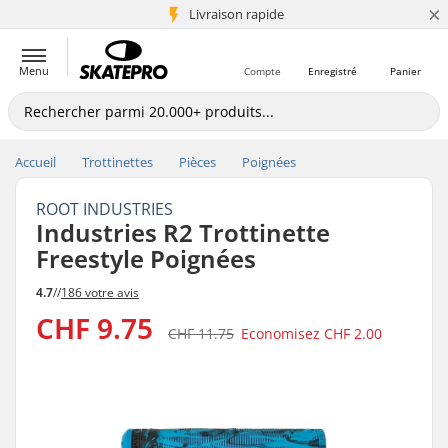
×
+5 mio de clients
Livraison rapide
Menu
Compte
Enregistré
Panier
Accueil
Trottinettes
Pièces
Poignées
ROOT INDUSTRIES
Industries R2 Trottinette
Freestyle Poignées
4.7
//
186 votre avis
CHF 9.75
CHF 11.75
Economisez
CHF 2.00