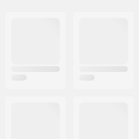
Embouts compatibles
Aluminium, Acier,
avec:
Titanium
Longueur:
17.3cm
Matériel:
Caoutchouc
Embout de guidon:
Inclus
Flange:
Sans
Dureté:
Medium
Poids:
150g