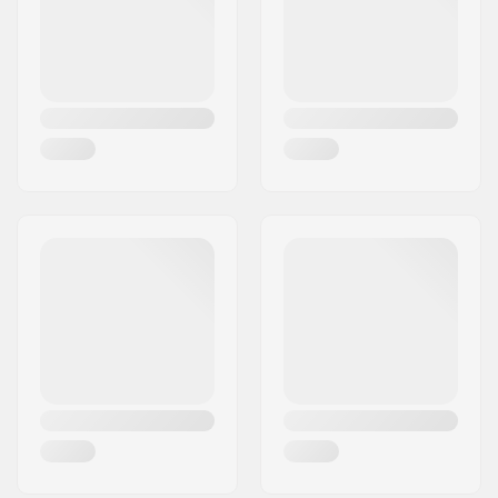
Embout de guidon:
Inclus
Flange:
Sans
Dureté:
Mou
Poids:
120g