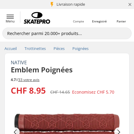
×
+5 mio de clients
Livraison rapide
Menu
Compte
Enregistré
Panier
Accueil
Trottinettes
Pièces
Poignées
NATIVE
Emblem Poignées
4.7
//
33 votre avis
CHF 8.95
CHF 14.65
Economisez
CHF 5.70