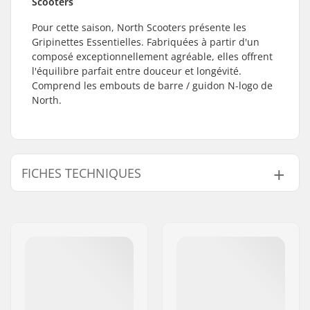
Scooters
Pour cette saison, North Scooters présente les
Gripinettes Essentielles. Fabriquées à partir d'un
composé exceptionnellement agréable, elles offrent
l'équilibre parfait entre douceur et longévité.
Comprend les embouts de barre / guidon N-logo de
North.
FICHES TECHNIQUES
Embouts compatibles
Aluminium, Acier,
avec:
Titanium
Longueur:
16cm
Matériel:
Caoutchouc
Embout de guidon:
Inclus
Flange:
Sans