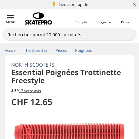
×
+5 mio de clients
Livraison rapide
Menu
Compte
Enregistré
Panier
Accueil
Trottinettes
Pièces
Poignées
NORTH SCOOTERS
Essential Poignées Trottinette
Freestyle
4.5
//
13 votre avis
CHF 12.65