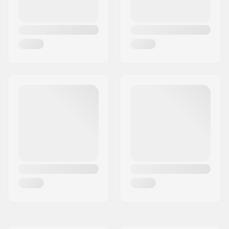
Dureté:
Mou
Poids:
150g