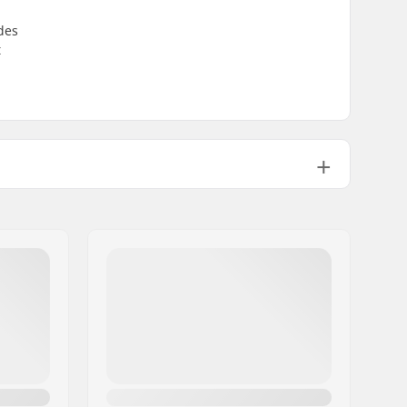
des
t
Scellé