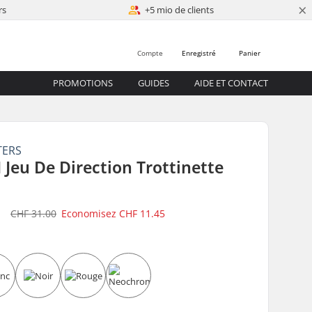
×
rs
+5 mio de clients
Compte
Enregistré
Panier
PROMOTIONS
GUIDES
AIDE ET CONTACT
TERS
I Jeu De Direction Trottinette
5
CHF 31.00
Economisez
CHF 11.45