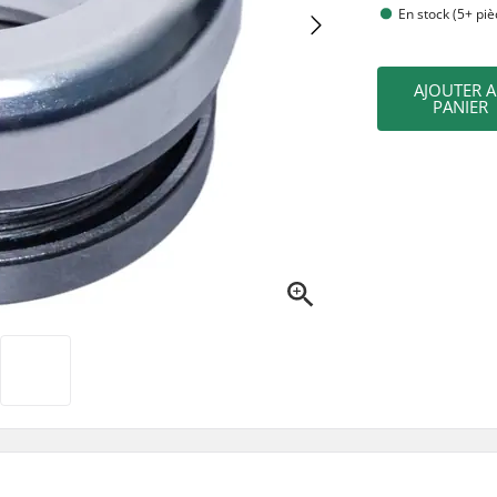
En stock (5+ piè
AJOUTER 
PANIER